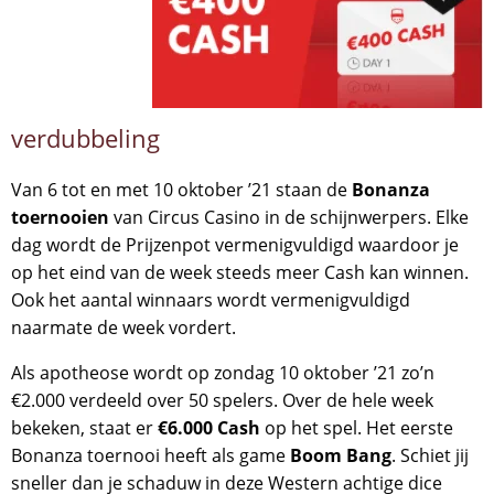
verdubbeling
Van 6 tot en met 10 oktober ’21 staan de
Bonanza
toernooien
van Circus Casino in de schijnwerpers. Elke
dag wordt de Prijzenpot vermenigvuldigd waardoor je
op het eind van de week steeds meer Cash kan winnen.
Ook het aantal winnaars wordt vermenigvuldigd
naarmate de week vordert.
Als apotheose wordt op zondag 10 oktober ’21 zo’n
€2.000 verdeeld over 50 spelers. Over de hele week
bekeken, staat er
€6.000 Cash
op het spel. Het eerste
Bonanza toernooi heeft als game
Boom Bang
. Schiet jij
sneller dan je schaduw in deze Western achtige dice