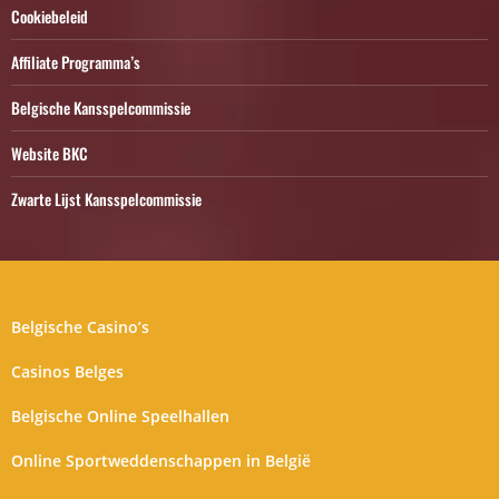
Cookiebeleid
Affiliate Programma’s
Belgische Kansspelcommissie
Website BKC
Zwarte Lijst Kansspelcommissie
Belgische Casino’s
Casinos Belges
Belgische Online Speelhallen
Online Sportweddenschappen in België