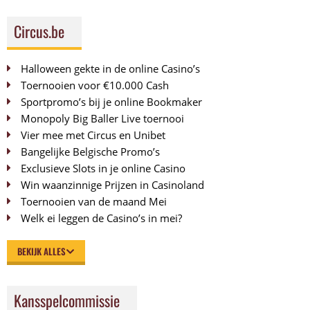
Circus.be
Halloween gekte in de online Casino’s
Toernooien voor €10.000 Cash
Sportpromo’s bij je online Bookmaker
Monopoly Big Baller Live toernooi
Vier mee met Circus en Unibet
Bangelijke Belgische Promo’s
Exclusieve Slots in je online Casino
Win waanzinnige Prijzen in Casinoland
Toernooien van de maand Mei
Welk ei leggen de Casino’s in mei?
BEKIJK ALLES
Kansspelcommissie