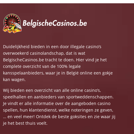
Duidelijkheid bieden in een door illegale casino’s
overwoekerd casinolandschap, dat is wat
BelgischeCasinos.be tracht te doen. Hier vind je het
complete overzicht van de 100% legale
kansspelaanbieders, waar je in België online een gokje
kan wagen.
Wij bieden een overzicht van alle online casino’s,
speelhallen en aanbieders van sportweddenschappen.
Je vindt er alle informatie over de aangeboden casino
spellen, hun klantendienst, welke noteringen ze geven,
… en veel meer! Ontdek de beste goksites en zie waar jij
je het best thuis voelt.