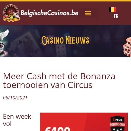
FR
Casino Nieuws
Meer Cash met de Bonanza
toernooien van Circus
06/10/2021
Een week
vol