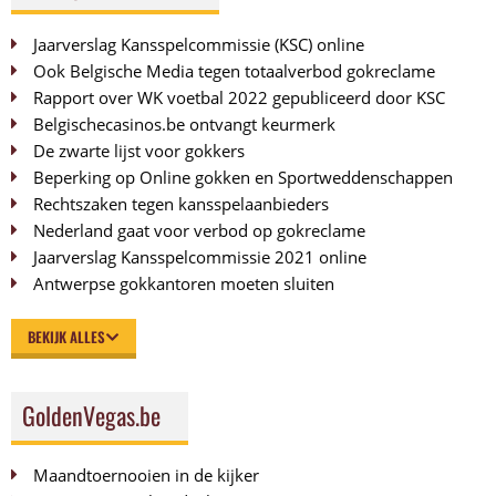
Jaarverslag Kansspelcommissie (KSC) online
Ook Belgische Media tegen totaalverbod gokreclame
Rapport over WK voetbal 2022 gepubliceerd door KSC
Belgischecasinos.be ontvangt keurmerk
De zwarte lijst voor gokkers
Beperking op Online gokken en Sportweddenschappen
Rechtszaken tegen kansspelaanbieders
Nederland gaat voor verbod op gokreclame
Jaarverslag Kansspelcommissie 2021 online
Antwerpse gokkantoren moeten sluiten
BEKIJK ALLES
GoldenVegas.be
Maandtoernooien in de kijker