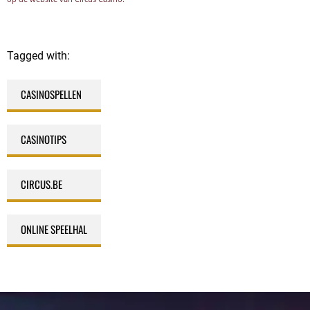
Tagged with:
CASINOSPELLEN
,
CASINOTIPS
,
CIRCUS.BE
,
ONLINE SPEELHAL