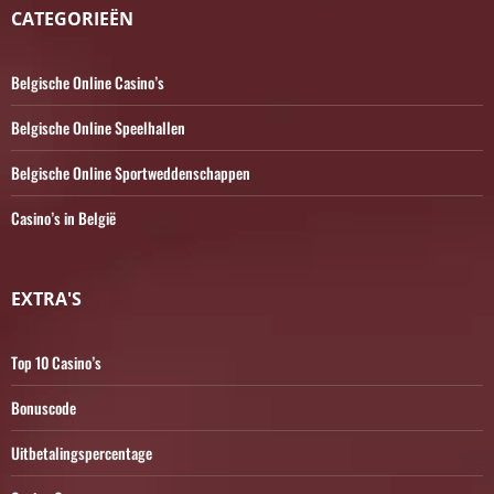
CATEGORIEËN
Belgische Online Casino’s
Belgische Online Speelhallen
Belgische Online Sportweddenschappen
Casino’s in België
EXTRA'S
Top 10 Casino’s
Bonuscode
Uitbetalingspercentage