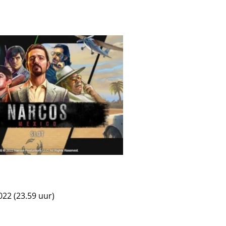
22 (23.59 uur)