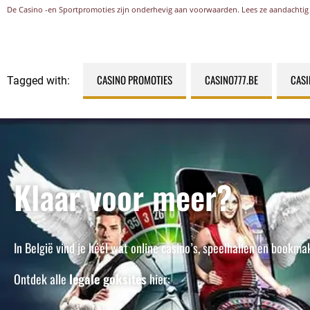
De Casino -en Sportpromoties zijn onderhevig aan voorwaarden. Lees ze aandachtig
CASINO PROMOTIES
CASINO777.BE
CASI
Tagged with:
,
,
Klaar voor meer?
In België vind je héél wat online casino’s, speelhallen en book
Ontdek alle
legale goksites
hier: