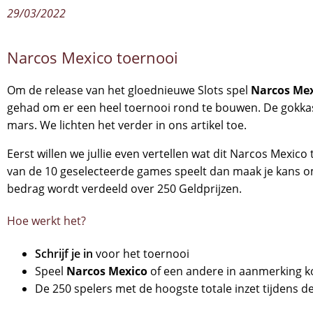
29/03/2022
Narcos Mexico toernooi
Om de release van het gloednieuwe Slots spel
Narcos Me
gehad om er een heel toernooi rond te bouwen. De gokkast
mars. We lichten het verder in ons artikel toe.
Eerst willen we jullie even vertellen wat dit Narcos Mexico 
van de 10 geselecteerde games speelt dan maak je kans om
bedrag wordt verdeeld over 250 Geldprijzen.
Hoe werkt het?
Schrijf je in
voor het toernooi
Speel
Narcos Mexico
of een andere in aanmerking ko
De 250 spelers met de hoogste totale inzet tijdens d