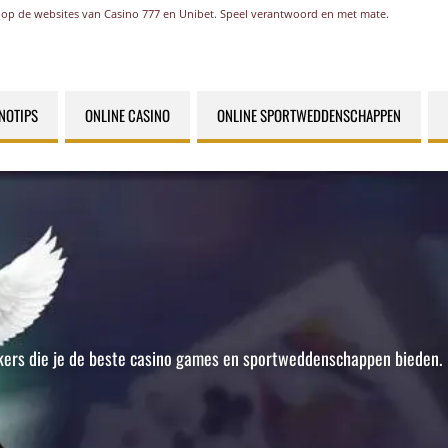
 op de websites van Casino 777 en Unibet. Speel verantwoord en met mate.
NOTIPS
ONLINE CASINO
ONLINE SPORTWEDDENSCHAPPEN
,
,
,
makers die je de beste casino games en sportweddenschappen bieden.