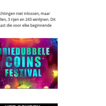
achtingen niet inlossen, maar
n, 3 rijen en 243 winlijnen. Dit
kkast die voor elke beginnende