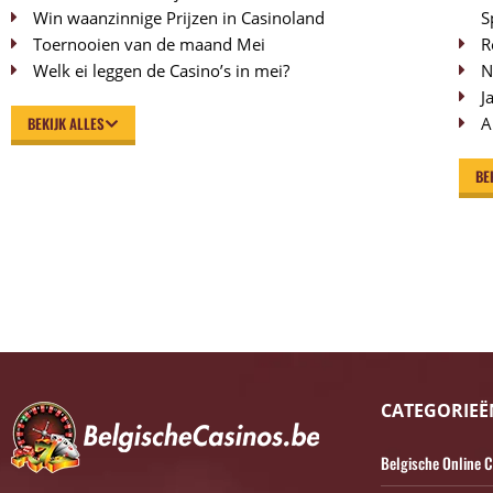
Win waanzinnige Prijzen in Casinoland
S
Toernooien van de maand Mei
R
Welk ei leggen de Casino’s in mei?
N
J
BEKIJK ALLES
A
BE
CATEGORIEË
Belgische Online C