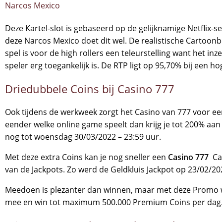
Narcos Mexico
Deze Kartel-slot is gebaseerd op de gelijknamige Netflix-s
deze Narcos Mexico doet dit wel. De realistische Cartoonbe
spel is voor de high rollers een teleurstelling want het in
speler erg toegankelijk is. De RTP ligt op 95,70% bij een ho
Driedubbele Coins bij Casino 777
Ook tijdens de werkweek zorgt het Casino van 777 voor een
eender welke online game speelt dan krijg je tot 200% aa
nog tot woensdag 30/03/2022 – 23:59 uur.
Met deze extra Coins kan je nog sneller een
Casino 777
Cas
van de Jackpots. Zo werd de Geldkluis Jackpot op 23/02/2
Meedoen is plezanter dan winnen, maar met deze Promo w
mee en win tot maximum 500.000 Premium Coins per dag