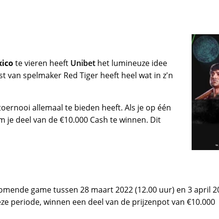
xico
te vieren heeft
Unibet
het lumineuze idee
 van spelmaker Red Tiger heeft heel wat in z'n
toernooi allemaal te bieden heeft. Als je op één
 je deel van de €10.000 Cash te winnen. Dit
mende game tussen 28 maart 2022 (12.00 uur) en 3 april 20
eze periode, winnen een deel van de prijzenpot van €10.000