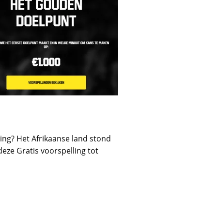
ing? Het Afrikaanse land stond
eze Gratis voorspelling tot