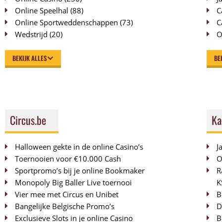
Online Speelhal
(88)
C
Online Sportweddenschappen
(73)
C
Wedstrijd
(20)
O
BEKIJK ALLES
BE
Circus.be
Ka
Halloween gekte in de online Casino’s
J
Toernooien voor €10.000 Cash
O
Sportpromo’s bij je online Bookmaker
R
Monopoly Big Baller Live toernooi
K
Vier mee met Circus en Unibet
B
Bangelijke Belgische Promo’s
D
Exclusieve Slots in je online Casino
B