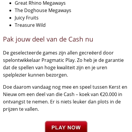
Great Rhino Megaways
The Doghouse Megaways
Juicy Fruits
Treasure Wild
Pak jouw deel van de Cash nu
De geselecteerde games zijn allen gecreëerd door
spelontwikkelaar Pragmatic Play. Zo heb je de garantie
dat de spellen van hoge kwaliteit zijn en je uren
spelplezier kunnen bezorgen.
Doe daarom vandaag nog mee en speel tussen Kerst en
Nieuw om een deel van die Cash – koek van €20.000 in
ontvangst te nemen. Er is niets leuker dan plots in de
prijzen te vallen.