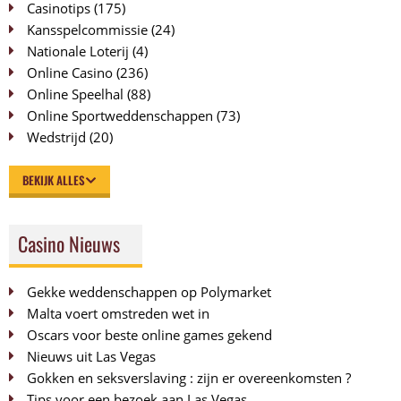
Casinotips
(175)
Kansspelcommissie
(24)
Nationale Loterij
(4)
Online Casino
(236)
Online Speelhal
(88)
Online Sportweddenschappen
(73)
Wedstrijd
(20)
BEKIJK ALLES
Casino Nieuws
Gekke weddenschappen op Polymarket
Malta voert omstreden wet in
Oscars voor beste online games gekend
Nieuws uit Las Vegas
Gokken en seksverslaving : zijn er overeenkomsten ?
Tips voor een bezoek aan Las Vegas