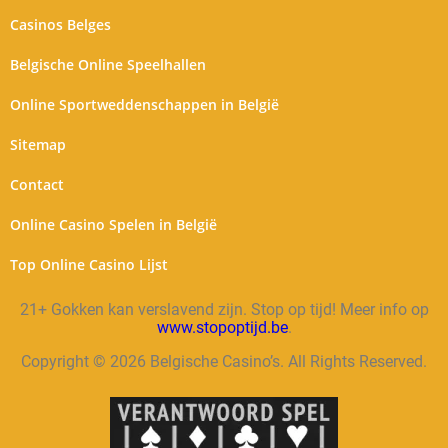
Casinos Belges
Belgische Online Speelhallen
Online Sportweddenschappen in België
Sitemap
Contact
Online Casino Spelen in België
Top Online Casino Lijst
21+ Gokken kan verslavend zijn. Stop op tijd! Meer info op
www.stopoptijd.be
.
Copyright © 2026 Belgische Casino’s. All Rights Reserved.