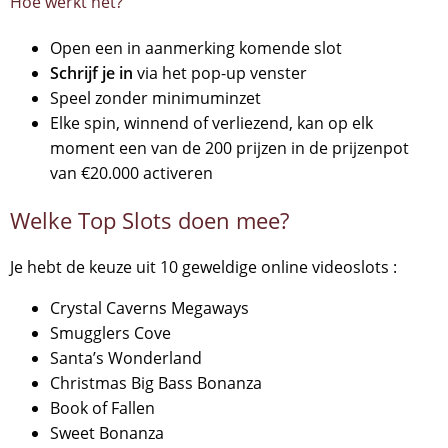
Hoe werkt het?
Open een in aanmerking komende slot
Schrijf je in
via het pop-up venster
Speel zonder minimuminzet
Elke spin, winnend of verliezend, kan op elk
moment een van de 200 prijzen in de prijzenpot
van €20.000 activeren
Welke Top Slots doen mee?
Je hebt de keuze uit 10 geweldige online videoslots :
Crystal Caverns Megaways
Smugglers Cove
Santa’s Wonderland
Christmas Big Bass Bonanza
Book of Fallen
Sweet Bonanza