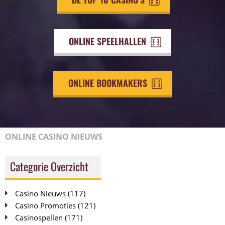
ONLINE SPEELHALLEN
ONLINE BOOKMAKERS
ONLINE CASINO NIEUWS
Categorie Overzicht
Casino Nieuws
(117)
Casino Promoties
(121)
Casinospellen
(171)