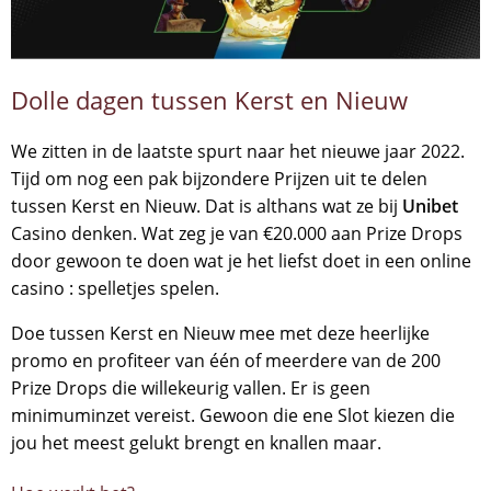
Dolle dagen tussen Kerst en Nieuw
We zitten in de laatste spurt naar het nieuwe jaar 2022.
Tijd om nog een pak bijzondere Prijzen uit te delen
tussen Kerst en Nieuw. Dat is althans wat ze bij
Unibet
Casino denken. Wat zeg je van €20.000 aan Prize Drops
door gewoon te doen wat je het liefst doet in een online
casino : spelletjes spelen.
Doe tussen Kerst en Nieuw mee met deze heerlijke
promo en profiteer van één of meerdere van de 200
Prize Drops die willekeurig vallen. Er is geen
minimuminzet vereist. Gewoon die ene Slot kiezen die
jou het meest gelukt brengt en knallen maar.