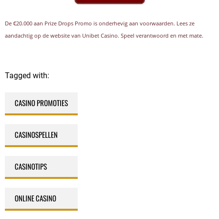
De €20.000 aan Prize Drops Promo is onderhevig aan voorwaarden. Lees ze
aandachtig op de website van Unibet Casino. Speel verantwoord en met mate.
Tagged with:
CASINO PROMOTIES
,
CASINOSPELLEN
,
CASINOTIPS
,
ONLINE CASINO
,