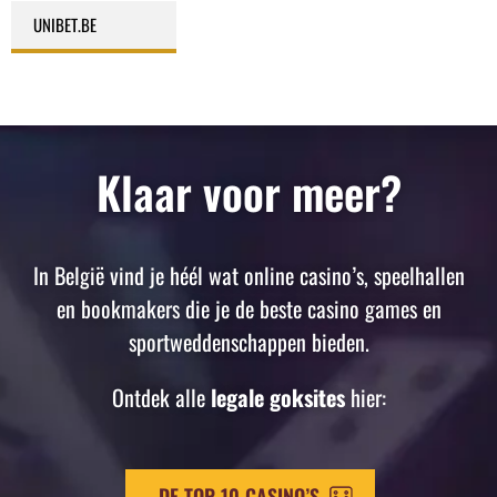
UNIBET.BE
Klaar voor meer?
In België vind je héél wat online casino’s, speelhallen
en bookmakers die je de beste casino games en
sportweddenschappen bieden.
Ontdek alle
legale goksites
hier:
DE TOP 10 CASINO’S