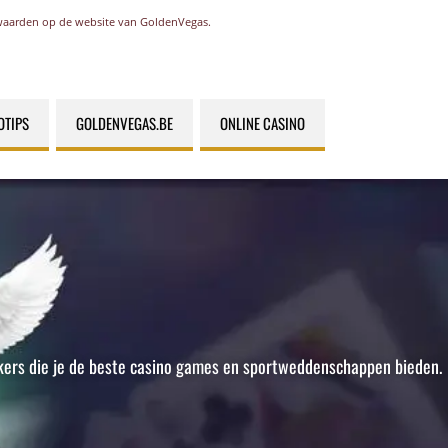
rwaarden op de website van GoldenVegas.
OTIPS
GOLDENVEGAS.BE
ONLINE CASINO
,
,
makers die je de beste casino games en sportweddenschappen bieden.