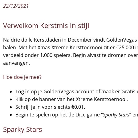
22/12/2021
Verwelkom Kerstmis in stijl
Na drie dolle Kerstdaden in December vindt GoldenVegas 
halen. Met het Xmas Xtreme Kersttoernooi zit er €25.000 i
verdeeld onder 1.000 spelers. Begin alvast te dromen over
aanvangen.
Hoe doe je mee?
Log in
op je GoldenVegas account of maak er Gratis 
Klik op de banner van het Xtreme Kersttoernooi.
Schrijf je in voor slechts €0,01.
Begin te spelen op het de Dice game “
Sparky Stars
” e
Sparky Stars