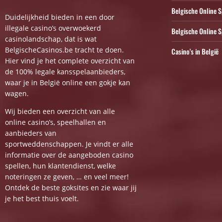
Belgische Online S
Duidelijkheid bieden in een door
illegale casino’s overwoekerd
Belgische Online
casinolandschap, dat is wat
BelgischeCasinos.be tracht te doen.
Casino’s in België
Hier vind je het complete overzicht van
de 100% legale kansspelaanbieders,
waar je in België online een gokje kan
wagen.
Wij bieden een overzicht van alle
online casino’s, speelhallen en
aanbieders van
sportweddenschappen. Je vindt er alle
informatie over de aangeboden casino
spellen, hun klantendienst, welke
noteringen ze geven, … en veel meer!
Ontdek de beste goksites en zie waar jij
je het best thuis voelt.