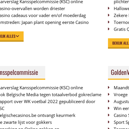
aarverslag Kansspelcommissie (KSC) online
plichte
asino-overvallen worden driester
Hallowe
asino cadeaus voor vader en/of moederdag
Zekere 
mstreden: Japan plant opening eerste Casino
Toerno
Gratis 
KIJK ALLES
BEKIJK AL
nsspelcommissie
GoldenV
aarverslag Kansspelcommissie (KSC) online
Maandto
ok Belgische Media tegen totaalverbod gokreclame
Vroege 
apport over WK voetbal 2022 gepubliceerd door
Augustu
SC
Win een
elgischecasinos.be ontvangt keurmerk
Casino S
e zwarte lijst voor gokkers
Sport S
eperking op Online gokken en
Toerno