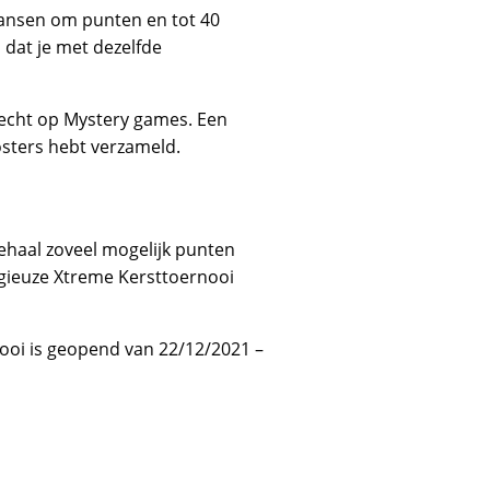
 kansen om punten en tot 40
 dat je met dezelfde
recht op Mystery games. Een
sters hebt verzameld.
Behaal zoveel mogelijk punten
igieuze Xtreme Kersttoernooi
nooi is geopend van 22/12/2021 –