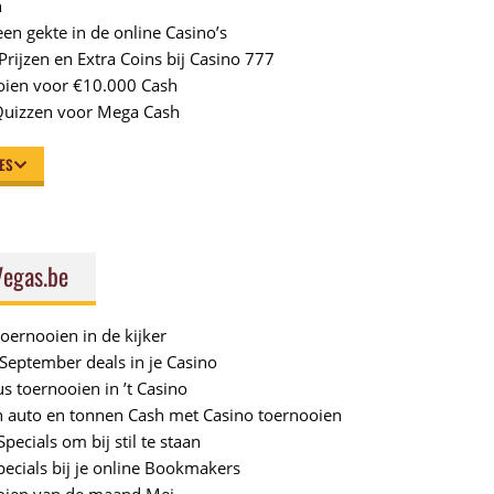
n
en gekte in de online Casino’s
Prijzen en Extra Coins bij Casino 777
oien voor €10.000 Cash
Quizzen voor Mega Cash
LES
egas.be
ernooien in de kijker
September deals in je Casino
s toernooien in ’t Casino
 auto en tonnen Cash met Casino toernooien
pecials om bij stil te staan
pecials bij je online Bookmakers
oien van de maand Mei