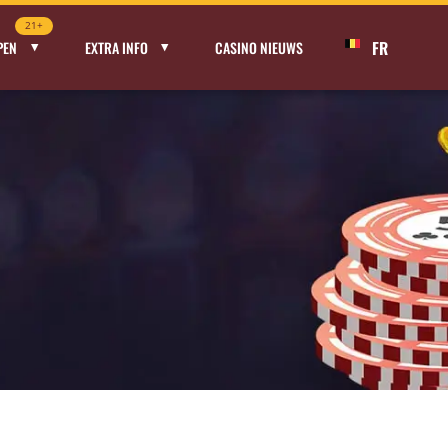
21+
FR
PEN
EXTRA INFO
CASINO NIEUWS