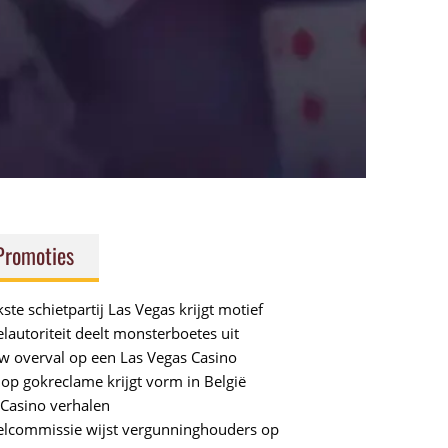
Promoties
ste schietpartij Las Vegas krijgt motief
lautoriteit deelt monsterboetes uit
 overval op een Las Vegas Casino
op gokreclame krijgt vorm in België
 Casino verhalen
elcommissie wijst vergunninghouders op