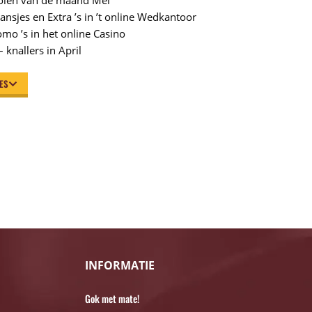
ansjes en Extra ’s in ’t online Wedkantoor
mo ’s in het online Casino
 knallers in April
LES
INFORMATIE
Gok met mate!