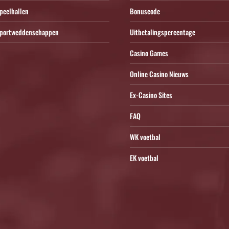
peelhallen
Bonuscode
 Sportweddenschappen
Uitbetalingspercentage
Casino Games
Online Casino Nieuws
Ex-Casino Sites
FAQ
WK voetbal
EK voetbal