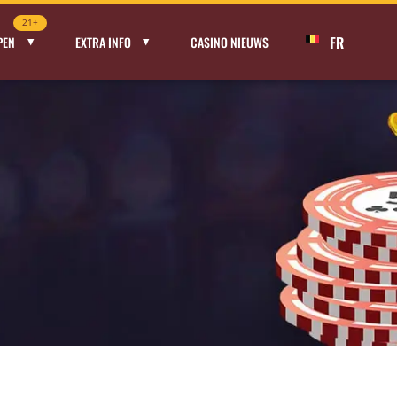
21+
FR
PEN
EXTRA INFO
CASINO NIEUWS