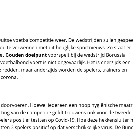
Duitse voetbalcompetitie weer. De wedstrijden zullen gespe
 jou te verwennen met dit heuglijke sportnieuws. Zo staat er
het
Gouden doelpunt
voorspelt bij de wedstrijd Borussia
etbalbond voert is niet ongevaarlijk. Het is enerzijds een
 redden, maar anderzijds worden de spelers, trainers en
 corona.
nt doorvoeren. Hoewel iedereen een hoop hygiënische maatre
tting van de competitie geldt trouwens ook voor de tweede
elers positief testten op Covid-19. Hoe deze hekkensluiter 
estten 3 spelers positief op dat verschrikkelijke virus. De Bun