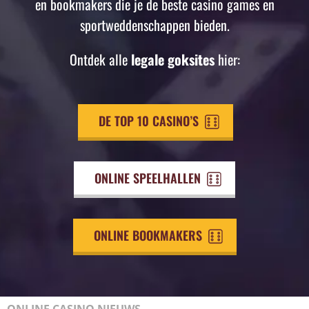
en bookmakers die je de beste casino games en
sportweddenschappen bieden.
Ontdek alle
legale goksites
hier:
DE TOP 10 CASINO’S
ONLINE SPEELHALLEN
ONLINE BOOKMAKERS
ONLINE CASINO NIEUWS