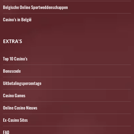
Belgische Online Sportweddenschappen
Casino’s in België
EXTRA'S
Top 10 Casino’s
Bonuscode
Uitbetalingspercentage
Casino Games
Online Casino Nieuws
Ex-Casino Sites
FAQ