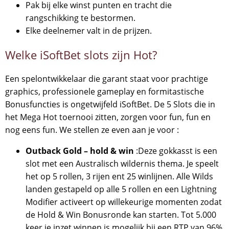
Pak bij elke winst punten en tracht die
rangschikking te bestormen.
Elke deelnemer valt in de prijzen.
Welke iSoftBet slots zijn Hot?
Een spelontwikkelaar die garant staat voor prachtige
graphics, professionele gameplay en formitastische
Bonusfuncties is ongetwijfeld iSoftBet. De 5 Slots die in
het Mega Hot toernooi zitten, zorgen voor fun, fun en
nog eens fun. We stellen ze even aan je voor :
Outback Gold – hold & win
:Deze gokkasst is een
slot met een Australisch wildernis thema. Je speelt
het op 5 rollen, 3 rijen ent 25 winlijnen. Alle Wilds
landen gestapeld op alle 5 rollen en een Lightning
Modifier activeert op willekeurige momenten zodat
de Hold & Win Bonusronde kan starten. Tot 5.000
keer je inzet winnen is mogelijk bij een RTP van 96%