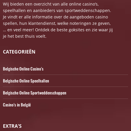
Wij bieden een overzicht van alle online casino’s,
speelhallen en aanbieders van sportweddenschappen.
Je vindt er alle informatie over de aangeboden casino
spellen, hun klantendienst, welke noteringen ze geven,
… en veel meer! Ontdek de beste goksites en zie waar jij
je het best thuis voelt.
CATEGORIEËN
Belgische Online Casino’s
Belgische Online Speelhallen
Belgische Online Sportweddenschappen
Casino’s in België
EXTRA'S