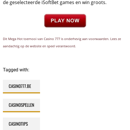
de geselecteerde iSoftBet games en win groots.
Dit Mega Hot toernooi van Casino 777 is onderhevig aan voorwaarden. Lees ze
aandachtig op de website en speel verantwoord.
Tagged with:
CASINO777.BE
,
CASINOSPELLEN
,
CASINOTIPS