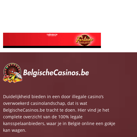
Duidelijkheid bieden in een door illegale casino’s
overwoekerd casinolandschap, dat is wat
BelgischeCasinos.be tracht te doen. Hier vind je het
complete overzicht van de 100% legale
kansspelaanbieders, waar je in België online een gokje
kan wagen.