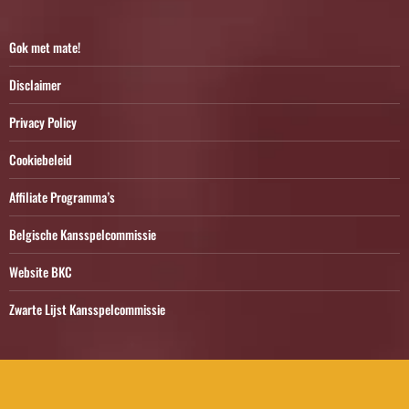
Gok met mate!
Disclaimer
Privacy Policy
Cookiebeleid
Affiliate Programma’s
Belgische Kansspelcommissie
Website BKC
Zwarte Lijst Kansspelcommissie