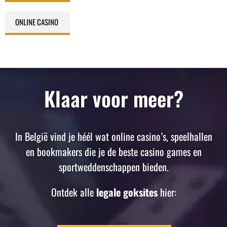
,
ONLINE CASINO
Klaar voor meer?
In België vind je héél wat online casino’s, speelhallen
en bookmakers die je de beste casino games en
sportweddenschappen bieden.
Ontdek alle
legale goksites
hier: