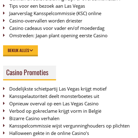
Tips voor een bezoek aan Las Vegas
Jaarverslag Kansspelcommissie (KSC) online
Casino-overvallen worden driester
Casino cadeaus voor vader en/of moederdag
Omstreden: Japan plant opening eerste Casino
BEKIJK ALLES
Casino Promoties
Dodelijkste schietpartij Las Vegas krijgt motief
Kansspelautoriteit deelt monsterboetes uit
Opnieuw overval op een Las Vegas Casino
Verbod op gokreclame krijgt vorm in België
Bizarre Casino verhalen
Kansspelcommissie wijst vergunninghouders op plichten
Halloween gekte in de online Casino’s