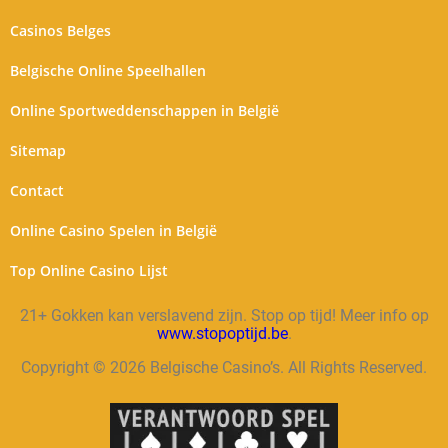
Casinos Belges
Belgische Online Speelhallen
Online Sportweddenschappen in België
Sitemap
Contact
Online Casino Spelen in België
Top Online Casino Lijst
21+ Gokken kan verslavend zijn. Stop op tijd! Meer info op
www.stopoptijd.be
.
Copyright © 2026 Belgische Casino’s. All Rights Reserved.