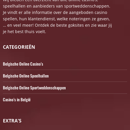
speelhallen en aanbieders van sportweddenschappen.
Je vindt er alle informatie over de aangeboden casino
spellen, hun klantendienst, welke noteringen ze geven,
… en veel meer! Ontdek de beste goksites en zie waar jij
je het best thuis voelt.
CATEGORIEËN
Belgische Online Casino’s
Belgische Online Speelhallen
Belgische Online Sportweddenschappen
Casino’s in België
EXTRA'S