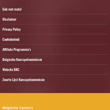
Gok met mate!
Disclaimer
Privacy Policy
Cookiebeleid
Affiliate Programma’s
Belgische Kansspelcommissie
Website BKC
Zwarte Lijst Kansspelcommissie
Belgische Casino’s