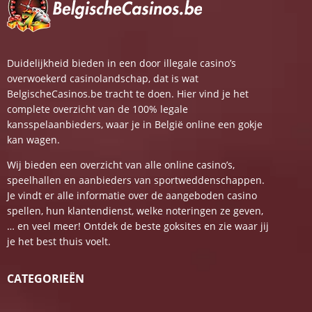
Duidelijkheid bieden in een door illegale casino’s
overwoekerd casinolandschap, dat is wat
BelgischeCasinos.be tracht te doen. Hier vind je het
complete overzicht van de 100% legale
kansspelaanbieders, waar je in België online een gokje
kan wagen.
Wij bieden een overzicht van alle online casino’s,
speelhallen en aanbieders van sportweddenschappen.
Je vindt er alle informatie over de aangeboden casino
spellen, hun klantendienst, welke noteringen ze geven,
… en veel meer! Ontdek de beste goksites en zie waar jij
je het best thuis voelt.
CATEGORIEËN