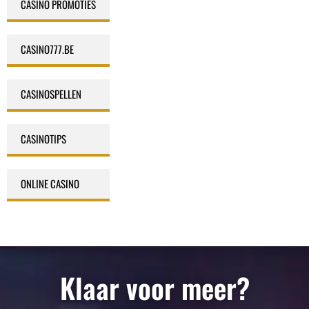
CASINO PROMOTIES
,
CASINO777.BE
,
CASINOSPELLEN
,
CASINOTIPS
,
ONLINE CASINO
Klaar voor meer?