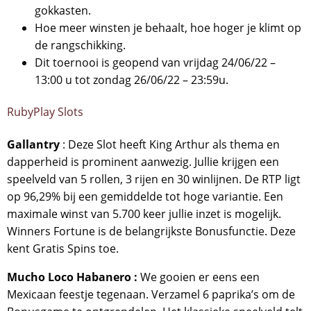
gokkasten.
Hoe meer winsten je behaalt, hoe hoger je klimt op
de rangschikking.
Dit toernooi is geopend van vrijdag 24/06/22 –
13:00 u tot zondag 26/06/22 – 23:59u.
RubyPlay Slots
Gallantry
: Deze Slot heeft King Arthur als thema en
dapperheid is prominent aanwezig. Jullie krijgen een
speelveld van 5 rollen, 3 rijen en 30 winlijnen. De RTP ligt
op 96,29% bij een gemiddelde tot hoge variantie. Een
maximale winst van 5.700 keer jullie inzet is mogelijk.
Winners Fortune is de belangrijkste Bonusfunctie. Deze
kent Gratis Spins toe.
Mucho Loco Habanero :
We gooien er eens een
Mexicaan feestje tegenaan. Verzamel 6 paprika’s om de