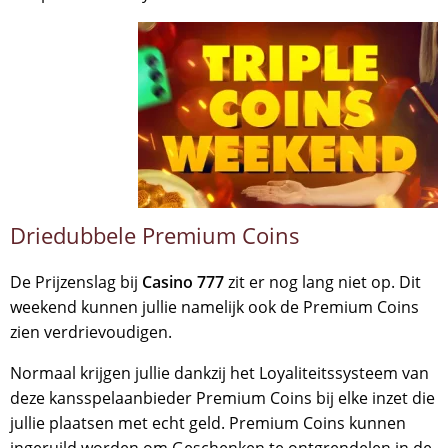
Driedubbele Premium Coins
De Prijzenslag bij
Casino 777
zit er nog lang niet op. Dit
weekend kunnen jullie namelijk ook de Premium Coins
zien verdrievoudigen.
Normaal krijgen jullie dankzij het Loyaliteitssysteem van
deze kansspelaanbieder Premium Coins bij elke inzet die
jullie plaatsen met echt geld. Premium Coins kunnen
ingeruild worden om Geschenken te ontgrendelen in de