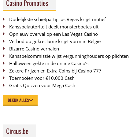
Casino Promoties
Dodelijkste schietpartij Las Vegas krijgt motief
Kansspelautoriteit deelt monsterboetes uit
Opnieuw overval op een Las Vegas Casino
Verbod op gokreclame krijgt vorm in België
Bizarre Casino verhalen
Kansspelcommissie wijst vergunninghouders op plichten
Halloween gekte in de online Casino’s
Zekere Prijzen en Extra Coins bij Casino 777
Toernooien voor €10.000 Cash
Gratis Quizzen voor Mega Cash
BEKIJK ALLES
Circus.be