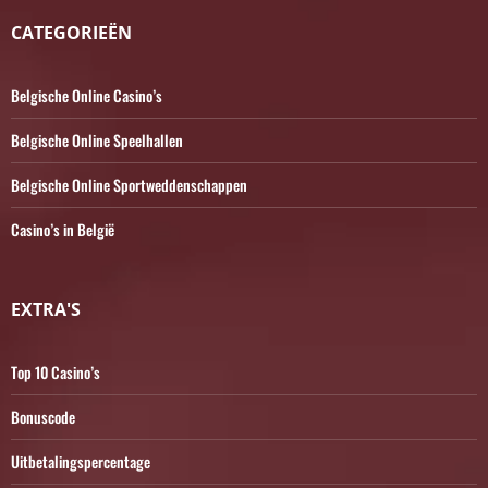
CATEGORIEËN
Belgische Online Casino’s
Belgische Online Speelhallen
Belgische Online Sportweddenschappen
Casino’s in België
EXTRA'S
Top 10 Casino’s
Bonuscode
Uitbetalingspercentage