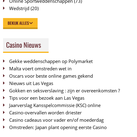
Online Sportweddenschappen
(73)
Wedstrijd
(20)
BEKIJK ALLES
Casino Nieuws
Gekke weddenschappen op Polymarket
Malta voert omstreden wet in
Oscars voor beste online games gekend
Nieuws uit Las Vegas
Gokken en seksverslaving : zijn er overeenkomsten ?
Tips voor een bezoek aan Las Vegas
Jaarverslag Kansspelcommissie (KSC) online
Casino-overvallen worden driester
Casino cadeaus voor vader en/of moederdag
Omstreden: Japan plant opening eerste Casino