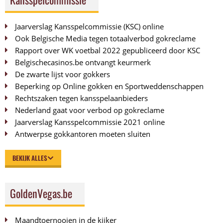
Jaarverslag Kansspelcommissie (KSC) online
Ook Belgische Media tegen totaalverbod gokreclame
Rapport over WK voetbal 2022 gepubliceerd door KSC
Belgischecasinos.be ontvangt keurmerk
De zwarte lijst voor gokkers
Beperking op Online gokken en Sportweddenschappen
Rechtszaken tegen kansspelaanbieders
Nederland gaat voor verbod op gokreclame
Jaarverslag Kansspelcommissie 2021 online
Antwerpse gokkantoren moeten sluiten
BEKIJK ALLES
GoldenVegas.be
Maandtoernooien in de kijker