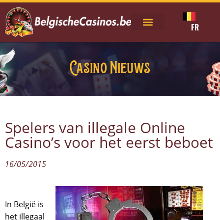
FR
Casino Nieuws
Spelers van illegale Online
Casino’s voor het eerst beboet
16/05/2015
In België is
het illegaal