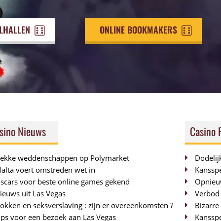
ELHALLEN
ONLINE BOOKMAKERS
sino Nieuws
Casino 
ekke weddenschappen op Polymarket
Dodelijk
alta voert omstreden wet in
Kansspe
scars voor beste online games gekend
Opnieuw
ieuws uit Las Vegas
Verbod 
okken en seksverslaving : zijn er overeenkomsten ?
Bizarre
ips voor een bezoek aan Las Vegas
Kanssp