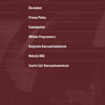
Disclaimer
Privacy Policy
Cookiebeleid
Affiliate Programma’s
Belgische Kansspelcommissie
Website BKC
Zwarte Lijst Kansspelcommissie