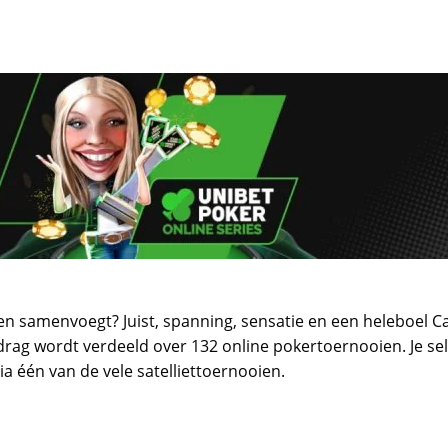
n samenvoegt? Juist, spanning, sensatie en een heleboel Ca
edrag wordt verdeeld over 132 online pokertoernooien. Je s
via één van de vele satelliettoernooien.