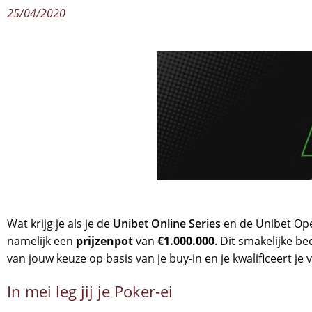
25/04/2020
Wat krijg je als je de
Unibet Online Series
en de Unibet Ope
namelijk een
prijzenpot
van
€1.000.000
. Dit smakelijke b
van jouw keuze op basis van je buy-in en je kwalificeert je 
In mei leg jij je Poker-ei