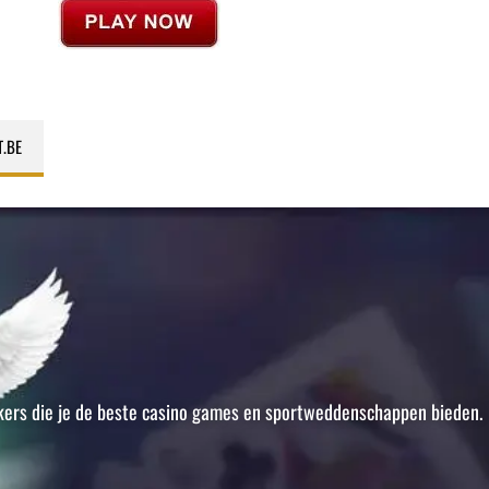
T.BE
makers die je de beste casino games en sportweddenschappen bieden.