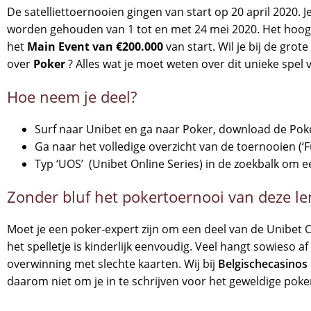
De satelliettoernooien gingen van start op 20 april 2020. J
worden gehouden van 1 tot en met 24 mei 2020. Het hoogt
het
Main Event van €200.000
van start. Wil je bij de gro
over
Poker
? Alles wat je moet weten over dit unieke spel 
Hoe neem je deel?
Surf naar Unibet en ga naar Poker, download de Poke
Ga naar het volledige overzicht van de toernooien (‘Fu
Typ ‘UOS’ (Unibet Online Series) in de zoekbalk om ee
Zonder bluf het pokertoernooi van deze le
Moet je een poker-expert zijn om een deel van de Unibet 
het spelletje is kinderlijk eenvoudig. Veel hangt sowieso af
overwinning met slechte kaarten. Wij bij
Belgischecasinos
daarom niet om je in te schrijven voor het geweldige poke