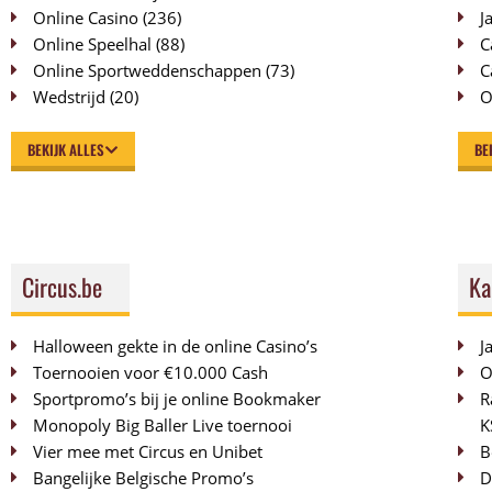
Online Casino
(236)
J
Online Speelhal
(88)
C
Online Sportweddenschappen
(73)
C
Wedstrijd
(20)
O
BEKIJK ALLES
BE
Circus.be
Ka
Halloween gekte in de online Casino’s
J
Toernooien voor €10.000 Cash
O
Sportpromo’s bij je online Bookmaker
R
Monopoly Big Baller Live toernooi
K
Vier mee met Circus en Unibet
B
Bangelijke Belgische Promo’s
D