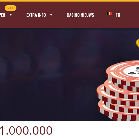
21+
FR
PEN
EXTRA INFO
CASINO NIEUWS
€1.000.000