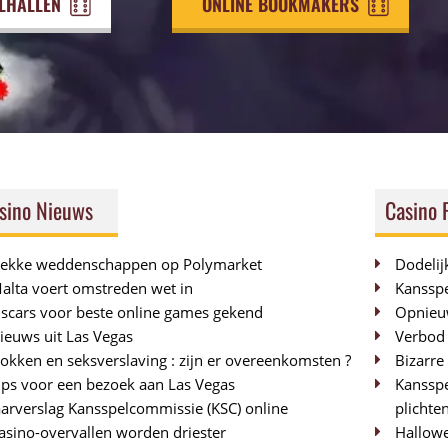
ELHALLEN
ONLINE BOOKMAKERS
sino Nieuws
Casino 
ekke weddenschappen op Polymarket
Dodelijk
alta voert omstreden wet in
Kansspe
scars voor beste online games gekend
Opnieuw
ieuws uit Las Vegas
Verbod 
okken en seksverslaving : zijn er overeenkomsten ?
Bizarre
ips voor een bezoek aan Las Vegas
Kanssp
aarverslag Kansspelcommissie (KSC) online
plichte
asino-overvallen worden driester
Hallowe