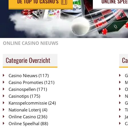
DE TOP 10 CASINO’S
ONLINE SPE
ONLINE CASINO NIEUWS
Categorie Overzicht
Ca
Casino Nieuws
(117)
G
Casino Promoties
(121)
M
Casinospellen
(171)
O
Casinotips
(175)
N
Kansspelcommissie
(24)
G
Nationale Loterij
(4)
T
Online Casino
(236)
J
Online Speelhal
(88)
C