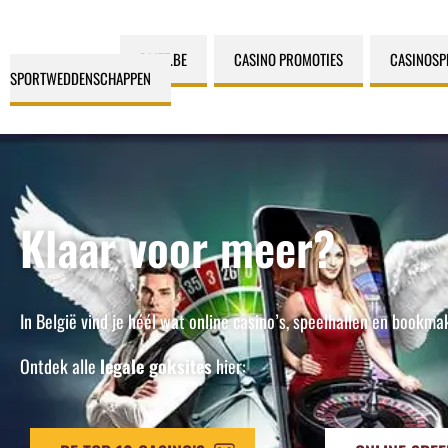
BLITZ.BE
CASINO PROMOTIES
CASINOSP
Tagged with:
,
,
SPORTWEDDENSCHAPPEN
Klaar voor meer?
In België vind je héél wat online casino’s, speelhallen en book
Ontdek alle
legale goksites
hier: