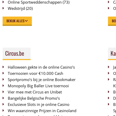
Online Sportweddenschappen
(73)
C
Wedstrijd
(20)
O
BEKIJK ALLES
BE
Circus.be
Ka
Halloween gekte in de online Casino’s
J
Toernooien voor €10.000 Cash
O
Sportpromo’s bij je online Bookmaker
R
Monopoly Big Baller Live toernooi
K
Vier mee met Circus en Unibet
B
Bangelijke Belgische Promo’s
D
Exclusieve Slots in je online Casino
B
Win waanzinnige Prijzen in Casinoland
S