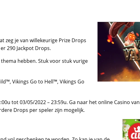
 zeg je van willekeurige Prize Drops
 er 290 Jackpot Drops.
s thema hebben. Stuk voor stuk vurige
ld™, Vikings Go to Hell™, Vikings Go
10:00u tot 03/05/2022 – 23:59u. Ga naar het online Casino v
dere Drops per speler zijn mogelijk.
and vol geschenken te worden. Zo kan je van de