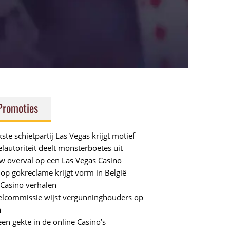
Promoties
ste schietpartij Las Vegas krijgt motief
lautoriteit deelt monsterboetes uit
 overval op een Las Vegas Casino
op gokreclame krijgt vorm in België
 Casino verhalen
elcommissie wijst vergunninghouders op
n
en gekte in de online Casino’s