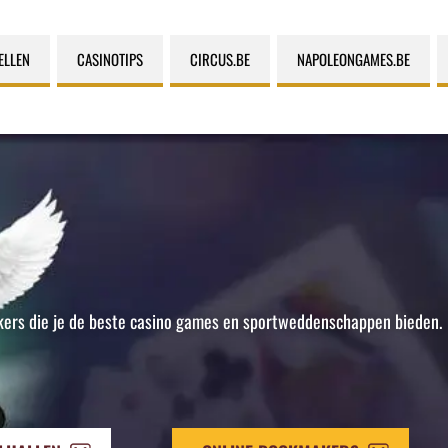
ELLEN
CASINOTIPS
CIRCUS.BE
NAPOLEONGAMES.BE
,
,
,
,
makers die je de beste casino games en sportweddenschappen bieden.