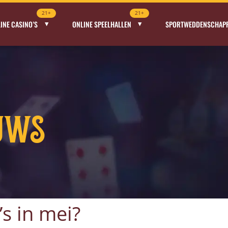
21+
21+
INE CASINO’S
ONLINE SPEELHALLEN
SPORTWEDDENSCHAP
uws
’s in mei?