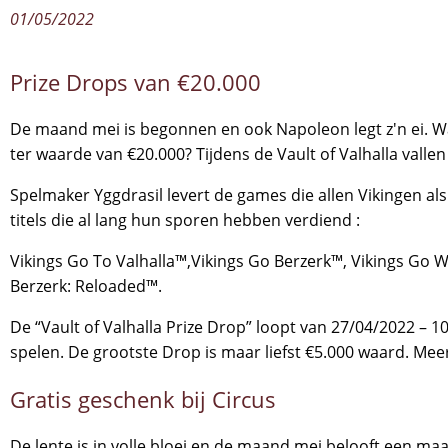
01/05/2022
Prize Drops van €20.000
De maand mei is begonnen en ook Napoleon legt z'n ei. Wat
ter waarde van €20.000? Tijdens de Vault of Valhalla vallen
Spelmaker Yggdrasil levert de games die allen Vikingen al
titels die al lang hun sporen hebben verdiend :
Vikings Go To Valhalla™,Vikings Go Berzerk™, Vikings Go Wi
Berzerk: Reloaded™.
De “Vault of Valhalla Prize Drop” loopt van 27/04/2022 – 
spelen. De grootste Drop is maar liefst €5.000 waard. Meer
Gratis geschenk bij Circus
De lente is in volle bloei en de maand mei belooft een ma