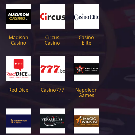
Madison
Circus
Casino
Casino
Casino
Elite
Red Dice
Casino777
Napoleon
Games