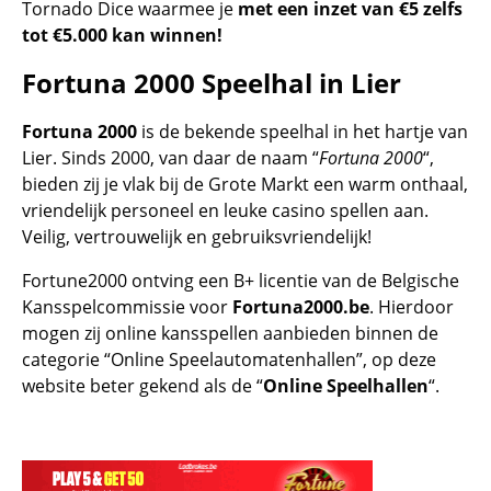
Tornado Dice waarmee je
met een inzet van €5 zelfs
tot €5.000 kan winnen!
Fortuna 2000 Speelhal in Lier
Fortuna 2000
is de bekende speelhal in het hartje van
Lier. Sinds 2000, van daar de naam “
Fortuna 2000
“,
bieden zij je vlak bij de Grote Markt een warm onthaal,
vriendelijk personeel en leuke casino spellen aan.
Veilig, vertrouwelijk en gebruiksvriendelijk!
Fortune2000 ontving een B+ licentie van de Belgische
Kansspelcommissie voor
Fortuna2000.be
. Hierdoor
mogen zij online kansspellen aanbieden binnen de
categorie “Online Speelautomatenhallen”, op deze
website beter gekend als de “
Online Speelhallen
“.