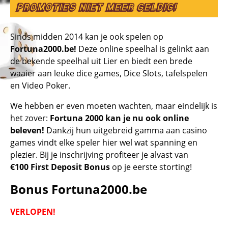
Promoties niet meer geldig!
Sinds midden 2014 kan je ook spelen op
Fortuna2000.be!
Deze online speelhal is gelinkt aan
de bekende speelhal uit Lier en biedt een brede
waaier aan leuke dice games, Dice Slots, tafelspelen
en Video Poker.
We hebben er even moeten wachten, maar eindelijk is
het zover:
Fortuna 2000 kan je nu ook online
beleven!
Dankzij hun uitgebreid gamma aan casino
games vindt elke speler hier wel wat spanning en
plezier. Bij je inschrijving profiteer je alvast van
€100 First Deposit Bonus
op je eerste storting!
Bonus Fortuna2000.be
VERLOPEN!