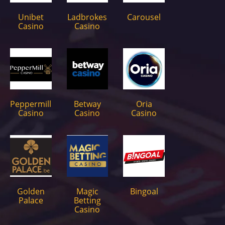
Unibet
Ladbrokes
Carousel
Casino
Casino
Peppermill
Betway
Oria
Casino
Casino
Casino
Golden
Magic
Bingoal
Palace
Betting
Casino