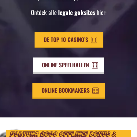
Ontdek alle
legale goksites
hier:
DE TOP 10 CASINO’S
ONLINE SPEELHALLEN
ONLINE BOOKMAKERS
Fortuna 2000 Offline! Bonus &