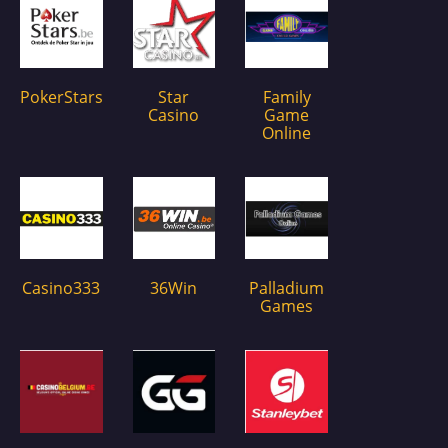
PokerStars
Star
Family
Casino
Game
Online
Casino333
36Win
Palladium
Games