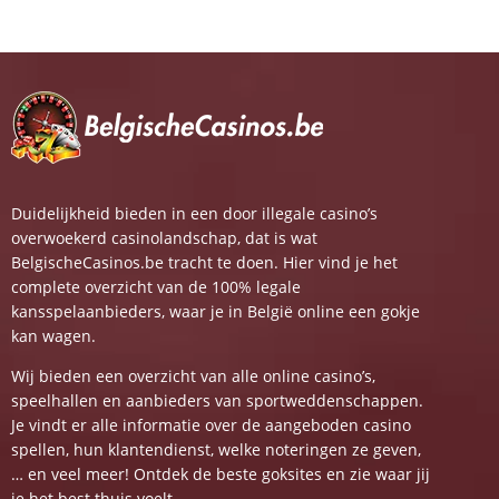
Duidelijkheid bieden in een door illegale casino’s
overwoekerd casinolandschap, dat is wat
BelgischeCasinos.be tracht te doen. Hier vind je het
complete overzicht van de 100% legale
kansspelaanbieders, waar je in België online een gokje
kan wagen.
Wij bieden een overzicht van alle online casino’s,
speelhallen en aanbieders van sportweddenschappen.
Je vindt er alle informatie over de aangeboden casino
spellen, hun klantendienst, welke noteringen ze geven,
… en veel meer! Ontdek de beste goksites en zie waar jij
je het best thuis voelt.