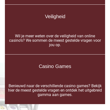
Veiligheid
Wil je meer weten over de veiligheid van online
casino’s?
We sommen de meest gestelde vragen voor
jou op.
Casino Games
Benieuwd naar de verschillende casino games? Bekijk
hier de meest gestelde vragen
en ontdek het uitgebreid
gamma aan games.