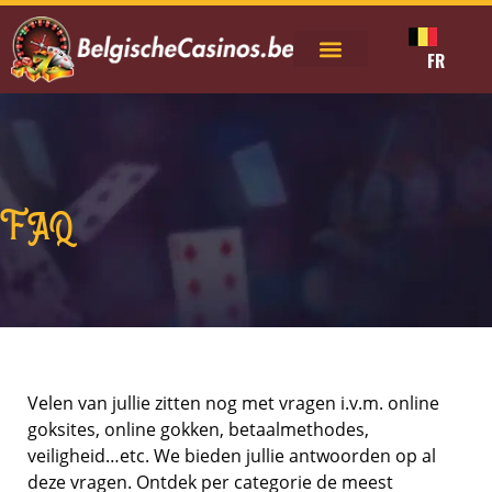
FR
FAQ
Velen van jullie zitten nog met vragen i.v.m. online
goksites, online gokken, betaalmethodes,
veiligheid…etc. We bieden jullie antwoorden op al
deze vragen. Ontdek per categorie de meest