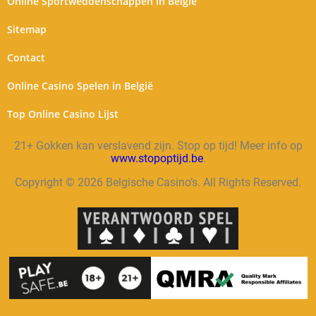
Online Sportweddenschappen in België
Sitemap
Contact
Online Casino Spelen in België
Top Online Casino Lijst
21+ Gokken kan verslavend zijn. Stop op tijd! Meer info op
www.stopoptijd.be
.
Copyright © 2026 Belgische Casino’s. All Rights Reserved.