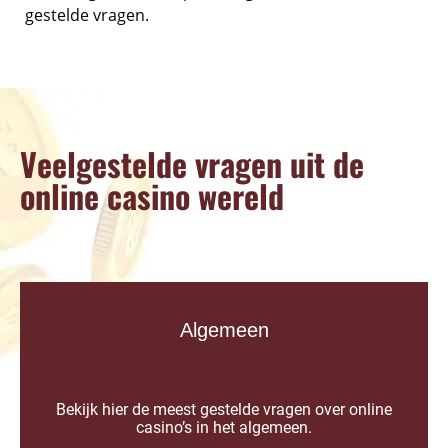
gestelde vragen.
Veelgestelde vragen uit de
online casino wereld
Algemeen
Bekijk hier de meest gestelde vragen over online
casino’s in het algemeen.