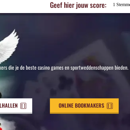
Geef hier jouw score:
1
Stemme
makers die je de beste casino games en sportweddenschappen bieden.
ELHALLEN
ONLINE BOOKMAKERS