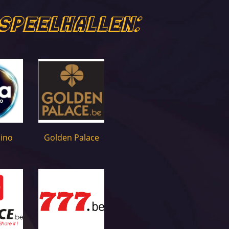
 Speelhallen:
sino
Golden Palace