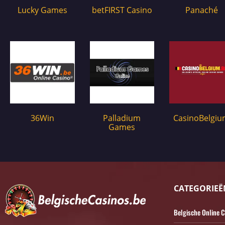
Lucky Games
betFIRST Casino
Panaché
36Win
Palladium
CasinoBelgi
Games
CATEGORIEË
Belgische Online C