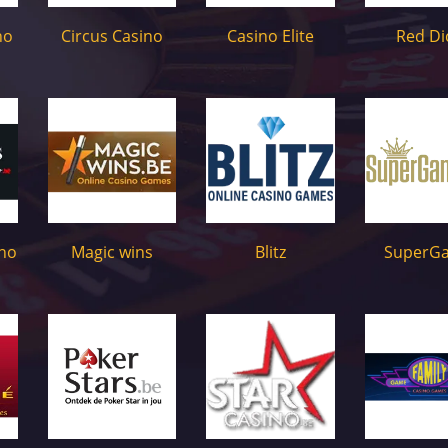
no
Circus Casino
Casino Elite
Red Di
ino
Magic wins
Blitz
SuperG