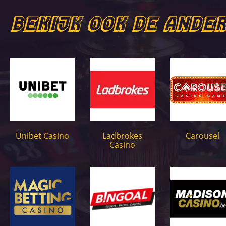
Bekijk ook de ander
Unibet Casino
Ladbrokes
Carousel
Casino