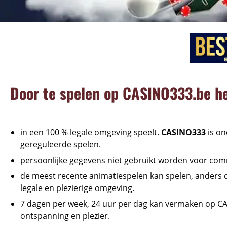
Door te spelen op CASINO333.be heb
in een 100 % legale omgeving speelt.
CASINO333
is on
gereguleerde spelen.
persoonlijke gegevens niet gebruikt worden voor com
de meest recente animatiespelen kan spelen, anders d
legale en plezierige omgeving.
7 dagen per week, 24 uur per dag kan vermaken op CASI
ontspanning en plezier.