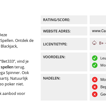
RATING/SCORE:
WEBSITE ADRES:
www.Ca
Deze
Spellen. Ontdek de
B+ 
LICENTIETYPE:
 Blackjack,
VOORDELEN:
Leu
“Bet333”, vind je
Moo
 spellen
terug.
ega Spinner. Ook
artij. Natuurlijk
NADELEN:
Moe
deo poker niet.
Be
uk aanbod voor
Gee