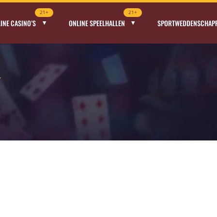
21+
21+
INE CASINO’S
ONLINE SPEELHALLEN
SPORTWEDDENSCHAP
y