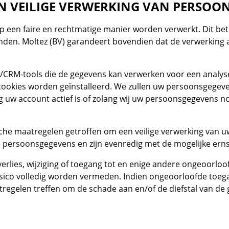
N VEILIGE VERWERKING VAN PERSOO
op een faire en rechtmatige manier worden verwerkt. Dit b
den. Moltez (BV) garandeert bovendien dat de verwerking al
/CRM-tools die de gegevens kan verwerken voor een analyse
cookies worden geïnstalleerd. We zullen uw persoonsgegeven
 uw account actief is of zolang wij uw persoonsgegevens 
sche maatregelen getroffen om een veilige verwerking van
ersoonsgegevens en zijn evenredig met de mogelijke ernst 
verlies, wijziging of toegang tot en enige andere ongeoorlo
ico volledig worden vermeden. Indien ongeoorloofde toega
aatregelen treffen om de schade aan en/of de diefstal van 