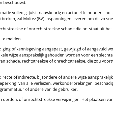
den beschouwd.
atie volledig, juist, nauwkeurig en actueel te houden. Indi
breken, zal Moltez (BV) inspanningen leveren om dit zo snel
echtstreekse of onrechtstreekse schade die ontstaat uit het 
site melden.
ndiging of kennisgeving aangepast, gewijzigd of aangevuld w
ele wijze aansprakelijk gehouden worden voor een slechte w
n schade, rechtstreekse of onrechtstreekse, die zou voortv
irecte of indirecte, bijzondere of andere wijze aansprakeli
 beperking, van alle verliezen, werkonderbrekingen, bescha
grammatuur of andere van de gebruiker.
n derden, of onrechtstreekse verwijzingen. Het plaatsen van