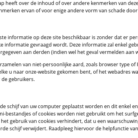
chap heeft over de inhoud of over andere kenmerken van deze
nmerken ervan of voor enige andere vorm van schade door 
ste informatie op deze site beschikbaar is zonder dat er p
jke informatie gevraagd wordt. Deze informatie zal enkel geb
egeven aan derden (indien wel het geval vermelden aan w
zamelen van niet-persoonlijke aard, zoals browser type of
lke u naar onze-website gekomen bent, of het webadres waar
 de gebruikers.
de schijf van uw computer geplaatst worden en dit enkel en
i-bestandjes of cookies worden niet gebruikt om het surf
u het gebruik van cookies verhindert, dat u een waarschuw
rde schijf verwijdert. Raadpleeg hiervoor de helpfunctie va