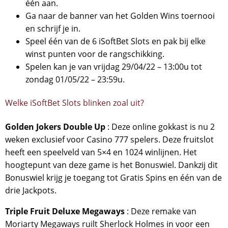
één aan.
Ga naar de banner van het Golden Wins toernooi
en schrijf je in.
Speel één van de 6 iSoftBet Slots en pak bij elke
winst punten voor de rangschikking.
Spelen kan je van vrijdag 29/04/22 – 13:00u tot
zondag 01/05/22 – 23:59u.
Welke iSoftBet Slots blinken zoal uit?
Golden Jokers Double Up
: Deze online gokkast is nu 2
weken exclusief voor Casino 777 spelers. Deze fruitslot
heeft een speelveld van 5×4 en 1024 winlijnen. Het
hoogtepunt van deze game is het Bonuswiel. Dankzij dit
Bonuswiel krijg je toegang tot Gratis Spins en één van de
drie Jackpots.
Triple Fruit Deluxe Megaways
: Deze remake van
Moriarty Megaways ruilt Sherlock Holmes in voor een