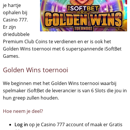
je hartje
ophalen bij
Casino 777.
Er zijn
driedubbele
Premium Club Coins te verdienen en er is ook het
Golden Wins toernooi met 6 superspannende iSoftBet
Games.
Golden Wins toernooi
We beginnen met het Golden Wins toernooi waarbij
spelmaker iSoftBet de leverancier is van 6 Slots die jou in
hun greep zullen houden.
Hoe neem je deel?
Log in
op je Casino 777 account of maak er Gratis