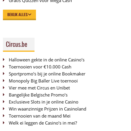
Gratis Quizzen voor Mega Cash
BEKIJK ALLES
Circus.be
Halloween gekte in de online Casino’s
Toernooien voor €10.000 Cash
Sportpromo’s bij je online Bookmaker
Monopoly Big Baller Live toernooi
Vier mee met Circus en Unibet
Bangelijke Belgische Promo’s
Exclusieve Slots in je online Casino
Win waanzinnige Prijzen in Casinoland
Toernooien van de maand Mei
Welk ei leggen de Casino’s in mei?