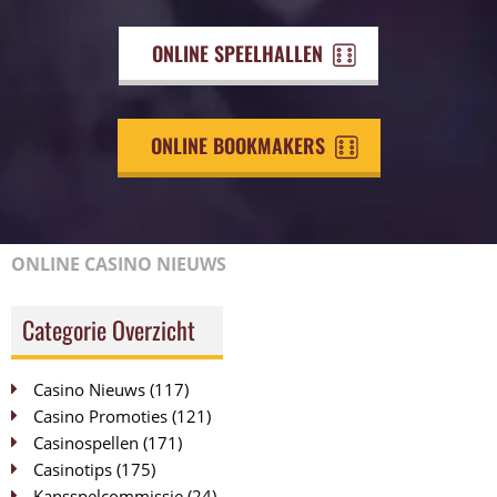
ONLINE SPEELHALLEN
ONLINE BOOKMAKERS
ONLINE CASINO NIEUWS
Categorie Overzicht
Casino Nieuws
(117)
Casino Promoties
(121)
Casinospellen
(171)
Casinotips
(175)
Kansspelcommissie
(24)