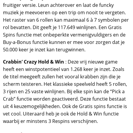
fruitiger versie. Leun achterover en laat de funcky
muziek je meevoeren op een trip om nooit te vergeten.
Het raster van 6 rollen kan maximaal 6 à 7 symbolen per
rol bevatten. Dit geeft je 117.649 winlijnen. Een Gratis
Spins functie met onbeperkte vermenigvuldigers en de
Buy-a-Bonus functie kunnen er mee voor zorgen dat je
50.000 keer je inzet kan terugwinnen.
Crabbin’ Crazy Hold & Win
: Deze vrij nieuwe game
heeft een winstpotentieel van 1.268 keer je inzet. Zoals
de titel meegeeft zullen het vooral krabben zijn die je
scherm teisteren. Het klassieke speelveld heeft 5 rollen,
3 rijen en 25 vaste winlijnen. Bij elke spin kan de “Pick a
Crab” functie worden geactiveerd. Deze functie bestaat
uit 4 keuzemogelijkheden. Ook de Gratis spins functie is
vet cool. Uiteraard heb je ook de Hold & Win functie
waarbij er minstens 3 Respins verschijnen.