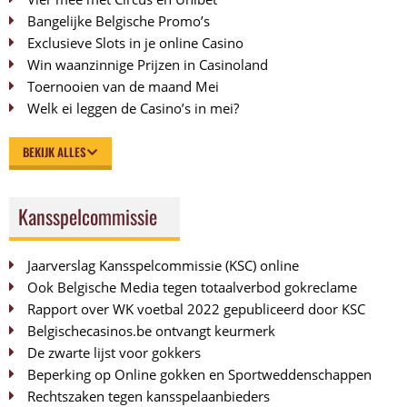
Bangelijke Belgische Promo’s
Exclusieve Slots in je online Casino
Win waanzinnige Prijzen in Casinoland
Toernooien van de maand Mei
Welk ei leggen de Casino’s in mei?
BEKIJK ALLES
Kansspelcommissie
Jaarverslag Kansspelcommissie (KSC) online
Ook Belgische Media tegen totaalverbod gokreclame
Rapport over WK voetbal 2022 gepubliceerd door KSC
Belgischecasinos.be ontvangt keurmerk
De zwarte lijst voor gokkers
Beperking op Online gokken en Sportweddenschappen
Rechtszaken tegen kansspelaanbieders