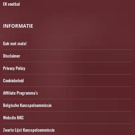
EK voetbal
INFORMATIE
Gok met mate!
Disclaimer
Privacy Policy
Cookiebeleid
Affiliate Programma’s
Belgische Kansspelcommissie
Website BKC
Zwarte Lijst Kansspelcommissie