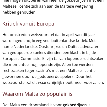
niet mogen uitvoeren wanneer de gokbedrijven met een
Maltese licentie zich aan aan de Maltese wetgeving
hebben gehouden.
Kritiek vanuit Europa
Het omstreden wetsvoorstel dat in april van dit jaar
werd ingediend, kreeg veel buitenlandse kritiek. Met
name Nederlandse, Oostenrijkse en Duitse advocaten
van gedupeerde spelers dienden een klacht in bij de
Europese Commissie. Er zijn tal van lopende rechtszaken
die momenteel nog lopende zijn. Af en toe werden
rechtszaken tegen casino's met een Maltese licentie
gewonnen door de gedupeerde spelers. Door het
wetsvoorstel zal dit waarschijnlijk nooit meer voorvallen.
Waarom Malta zo populair is
Dat Malta een droomland is voor
gokbedrijven
is