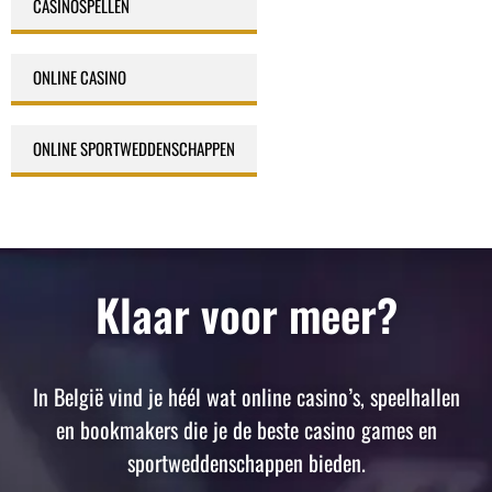
CASINOSPELLEN
,
ONLINE CASINO
,
ONLINE SPORTWEDDENSCHAPPEN
Klaar voor meer?
In België vind je héél wat online casino’s, speelhallen
en bookmakers die je de beste casino games en
sportweddenschappen bieden.