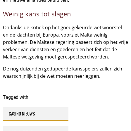
en nieuwe allianties te sluiten.
Weinig kans tot slagen
Ondanks de kritiek op het goedgekeurde wetsvoorstel
en de klachten bij Europa, voorziet Malta weinig
problemen. De Maltese regering baseert zich op het vrije
verkeer van diensten en goederen en het feit dat de
Maltese wetgeving moet gerespecteerd worden.
De nog duizenden gedupeerde kansspelers zullen zich
waarschijnlijk bij de wet moeten neerleggen.
Tagged with:
CASINO NIEUWS
,