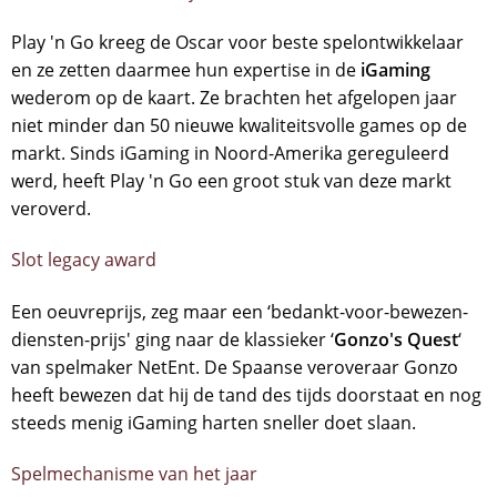
Play 'n Go kreeg de Oscar voor beste spelontwikkelaar
en ze zetten daarmee hun expertise in de
iGaming
wederom op de kaart. Ze brachten het afgelopen jaar
niet minder dan 50 nieuwe kwaliteitsvolle games op de
markt. Sinds iGaming in Noord-Amerika gereguleerd
werd, heeft Play 'n Go een groot stuk van deze markt
veroverd.
Slot legacy award
Een oeuvreprijs, zeg maar een ‘bedankt-voor-bewezen-
diensten-prijs' ging naar de klassieker ‘
Gonzo's Quest
‘
van spelmaker NetEnt. De Spaanse veroveraar Gonzo
heeft bewezen dat hij de tand des tijds doorstaat en nog
steeds menig iGaming harten sneller doet slaan.
Spelmechanisme van het jaar