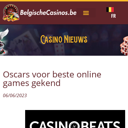
FR
Casino Nieuws
Oscars voor beste online
games gekend
06/06/2023