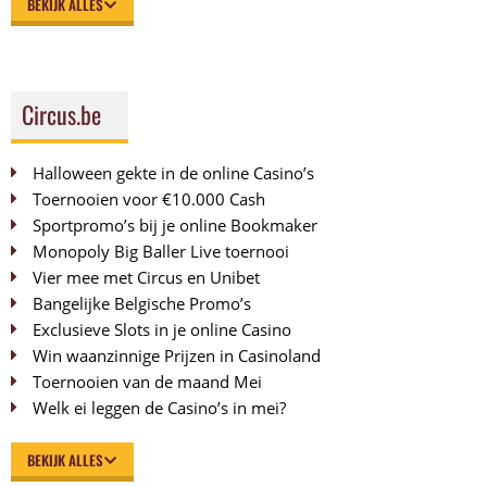
BEKIJK ALLES
Circus.be
Halloween gekte in de online Casino’s
Toernooien voor €10.000 Cash
Sportpromo’s bij je online Bookmaker
Monopoly Big Baller Live toernooi
Vier mee met Circus en Unibet
Bangelijke Belgische Promo’s
Exclusieve Slots in je online Casino
Win waanzinnige Prijzen in Casinoland
Toernooien van de maand Mei
Welk ei leggen de Casino’s in mei?
BEKIJK ALLES