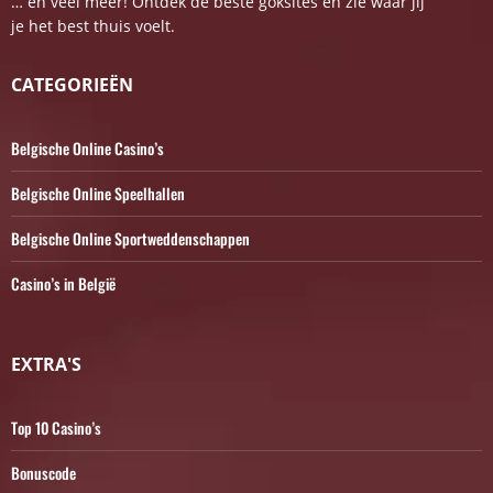
… en veel meer! Ontdek de beste goksites en zie waar jij
je het best thuis voelt.
CATEGORIEËN
Belgische Online Casino’s
Belgische Online Speelhallen
Belgische Online Sportweddenschappen
Casino’s in België
EXTRA'S
Top 10 Casino’s
Bonuscode