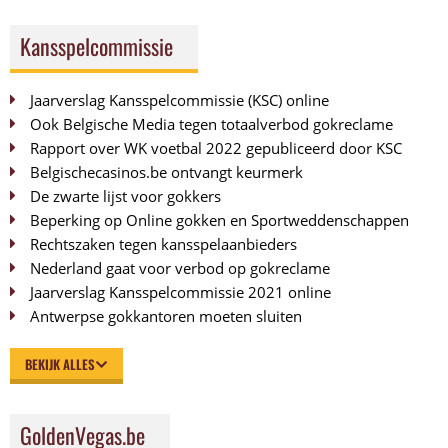
Kansspelcommissie
Jaarverslag Kansspelcommissie (KSC) online
Ook Belgische Media tegen totaalverbod gokreclame
Rapport over WK voetbal 2022 gepubliceerd door KSC
Belgischecasinos.be ontvangt keurmerk
De zwarte lijst voor gokkers
Beperking op Online gokken en Sportweddenschappen
Rechtszaken tegen kansspelaanbieders
Nederland gaat voor verbod op gokreclame
Jaarverslag Kansspelcommissie 2021 online
Antwerpse gokkantoren moeten sluiten
BEKIJK ALLES
GoldenVegas.be