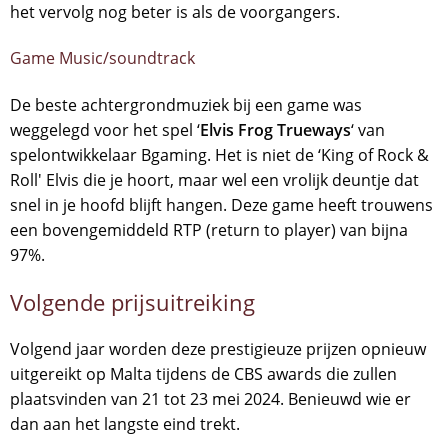
het vervolg nog beter is als de voorgangers.
Game Music/soundtrack
De beste achtergrondmuziek bij een game was
weggelegd voor het spel ‘
Elvis Frog Trueways
‘ van
spelontwikkelaar Bgaming. Het is niet de ‘King of Rock &
Roll' Elvis die je hoort, maar wel een vrolijk deuntje dat
snel in je hoofd blijft hangen. Deze game heeft trouwens
een bovengemiddeld RTP (return to player) van bijna
97%.
Volgende prijsuitreiking
Volgend jaar worden deze prestigieuze prijzen opnieuw
uitgereikt op Malta tijdens de CBS awards die zullen
plaatsvinden van 21 tot 23 mei 2024. Benieuwd wie er
dan aan het langste eind trekt.