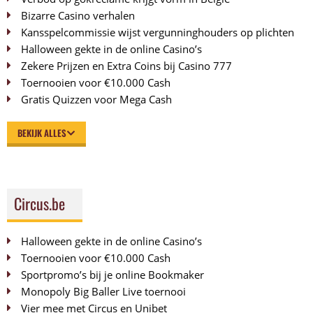
Bizarre Casino verhalen
Kansspelcommissie wijst vergunninghouders op plichten
Halloween gekte in de online Casino’s
Zekere Prijzen en Extra Coins bij Casino 777
Toernooien voor €10.000 Cash
Gratis Quizzen voor Mega Cash
BEKIJK ALLES
Circus.be
Halloween gekte in de online Casino’s
Toernooien voor €10.000 Cash
Sportpromo’s bij je online Bookmaker
Monopoly Big Baller Live toernooi
Vier mee met Circus en Unibet