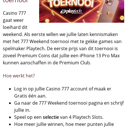
Casino 777
gaat weer
loeihard dit
weekend. Als eerste willen we jullie laten kennismaken
met het 777 Weekend toernooi met te gekke games van
spelmaker Playtech. De eerste prijs van dit toernooi is
zoveel Premium Coins dat jullie een iPhone 13 Pro Max
kunnen aanschaffen in de Premium Club.
Hoe werkt het?
Log in op jullie Casino 777 account of maak er
Gratis één aan.
Ga naar de 777 Weekend toernooi pagina en schrijf
jullie in.
Speel op een
selectie
van 4 Playtech Slots.
Hoe meer jullie winnen, hoe meer punten jullie