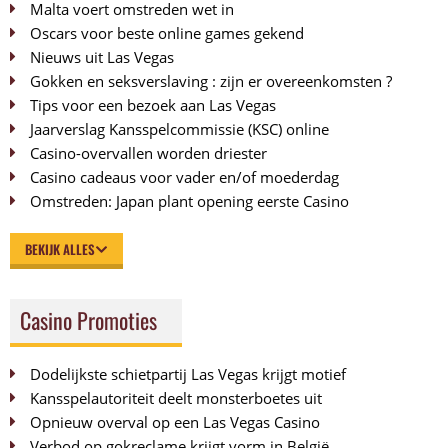
Malta voert omstreden wet in
Oscars voor beste online games gekend
Nieuws uit Las Vegas
Gokken en seksverslaving : zijn er overeenkomsten ?
Tips voor een bezoek aan Las Vegas
Jaarverslag Kansspelcommissie (KSC) online
Casino-overvallen worden driester
Casino cadeaus voor vader en/of moederdag
Omstreden: Japan plant opening eerste Casino
BEKIJK ALLES
Casino Promoties
Dodelijkste schietpartij Las Vegas krijgt motief
Kansspelautoriteit deelt monsterboetes uit
Opnieuw overval op een Las Vegas Casino
Verbod op gokreclame krijgt vorm in België