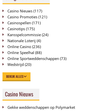
Casino Nieuws
(117)
Casino Promoties
(121)
Casinospellen
(171)
Casinotips
(175)
Kansspelcommissie
(24)
Nationale Loterij
(4)
Online Casino
(236)
Online Speelhal
(88)
Online Sportweddenschappen
(73)
Wedstrijd
(20)
BEKIJK ALLES
Casino Nieuws
Gekke weddenschappen op Polymarket