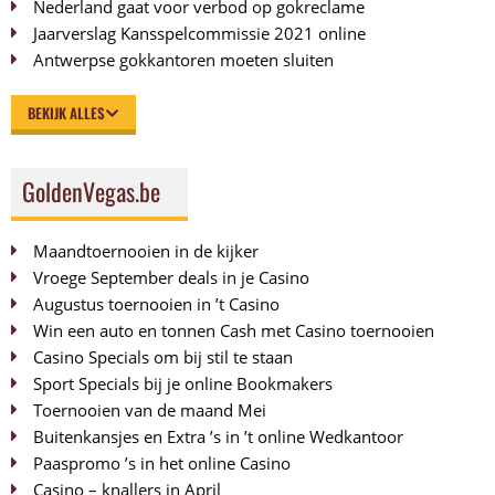
Nederland gaat voor verbod op gokreclame
Jaarverslag Kansspelcommissie 2021 online
Antwerpse gokkantoren moeten sluiten
BEKIJK ALLES
GoldenVegas.be
Maandtoernooien in de kijker
Vroege September deals in je Casino
Augustus toernooien in ’t Casino
Win een auto en tonnen Cash met Casino toernooien
Casino Specials om bij stil te staan
Sport Specials bij je online Bookmakers
Toernooien van de maand Mei
Buitenkansjes en Extra ’s in ’t online Wedkantoor
Paaspromo ’s in het online Casino
Casino – knallers in April