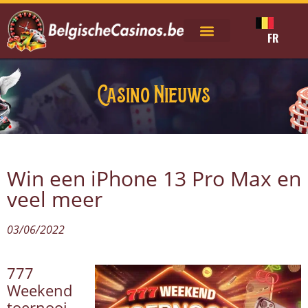
FR
Casino Nieuws
Win een iPhone 13 Pro Max en
veel meer
03/06/2022
777
Weekend
toernooi