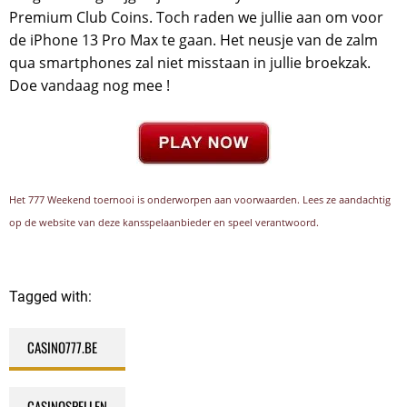
Premium Club Coins. Toch raden we jullie aan om voor
de iPhone 13 Pro Max te gaan. Het neusje van de zalm
qua smartphones zal niet misstaan in jullie broekzak.
Doe vandaag nog mee !
Het 777 Weekend toernooi is onderworpen aan voorwaarden. Lees ze aandachtig
op de website van deze kansspelaanbieder en speel verantwoord.
Tagged with:
CASINO777.BE
,
CASINOSPELLEN