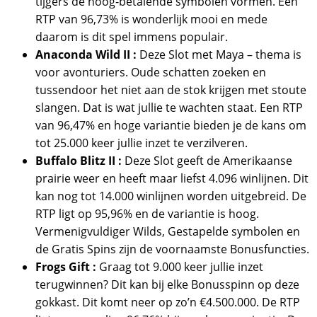
tijgers de hoog-betalende symbolen vormen. Een
RTP van 96,73% is wonderlijk mooi en mede
daarom is dit spel immens populair.
Anaconda Wild II :
Deze Slot met Maya – thema is
voor avonturiers. Oude schatten zoeken en
tussendoor het niet aan de stok krijgen met stoute
slangen. Dat is wat jullie te wachten staat. Een RTP
van 96,47% en hoge variantie bieden je de kans om
tot 25.000 keer jullie inzet te verzilveren.
Buffalo Blitz II :
Deze Slot geeft de Amerikaanse
prairie weer en heeft maar liefst 4.096 winlijnen. Dit
kan nog tot 14.000 winlijnen worden uitgebreid. De
RTP ligt op 95,96% en de variantie is hoog.
Vermenigvuldiger Wilds, Gestapelde symbolen en
de Gratis Spins zijn de voornaamste Bonusfuncties.
Frogs Gift :
Graag tot 9.000 keer jullie inzet
terugwinnen? Dit kan bij elke Bonusspinn op deze
gokkast. Dit komt neer op zo’n €4.500.000. De RTP