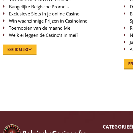
Bangelijke Belgische Promo’s
D
Exclusieve Slots in je online Casino
B
Win waanzinnige Prijzen in Casinoland
S
Toernooien van de maand Mei
R
Welk ei leggen de Casino’s in mei?
N
J
BEKIJK ALLES
A
BE
CATEGORIEË