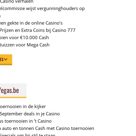
 Casino verhalen
elcommissie wijst vergunninghouders op
n
en gekte in de online Casino’s
Prijzen en Extra Coins bij Casino 777
oien voor €10.000 Cash
Quizzen voor Mega Cash
LES
egas.be
ernooien in de kijker
September deals in je Casino
s toernooien in ’t Casino
 auto en tonnen Cash met Casino toernooien
pecials om bij stil te staan