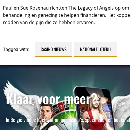
Paul en Sue Rosenau richtten The Legacy of Angels op om 
behandeling en genezing te helpen financieren. Het koppel 
redden van de pijn die ze hebben ervaren.
CASINO NIEUWS
NATIONALE LOTERIJ
Tagged with:
,
Klaar voor meer?
In België vind je héél wat online casino’s, speelhallen en book