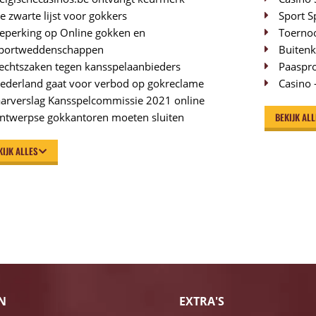
e zwarte lijst voor gokkers
Sport S
eperking op Online gokken en
Toerno
portweddenschappen
Buitenk
echtszaken tegen kansspelaanbieders
Paaspro
ederland gaat voor verbod op gokreclame
Casino –
aarverslag Kansspelcommissie 2021 online
ntwerpse gokkantoren moeten sluiten
BEKIJK AL
KIJK ALLES
N
EXTRA'S