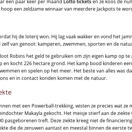
maar een paar keer per maand
Lotto tickets
en ze koos de nu
e hoop een zeldzame winnaar van meerdere Jackpots te wor
rdat hij de loterij won. Hij lag vaak wakker en vond het j
kind zelf van genoot: kamperen, zwemmen, sporten en de natu
loot Robins het geld te gebruiken om zijn eigen kamp op te
 op en kocht 226 hectare grond. Het kamp bood kinderen ee
 zwemmen en spelen op het meer. Het beste van alles was da
oons en in contact konden komen met de natuur.
ekte
nnen met een Powerball-trekking, wisten ze precies wat ze 
eindochter Makayla gekocht. Het meisje stierf aan de ziekte 
00 pasgeborenen treft. Deze ziekte kreeg niet de financier
ekte die de zenuwen aantast en meestal binnen de eerste twe