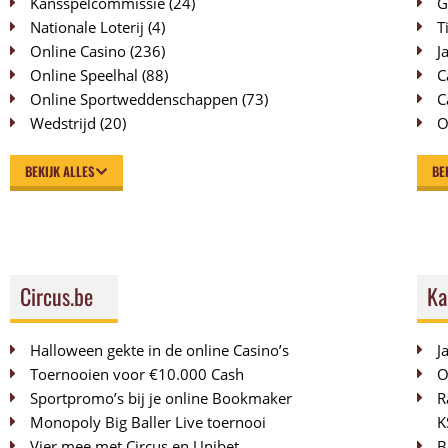
Kansspelcommissie
(24)
G
Nationale Loterij
(4)
T
Online Casino
(236)
J
Online Speelhal
(88)
C
Online Sportweddenschappen
(73)
C
Wedstrijd
(20)
O
BEKIJK ALLES
BE
Circus.be
Ka
Halloween gekte in de online Casino’s
J
Toernooien voor €10.000 Cash
O
Sportpromo’s bij je online Bookmaker
R
Monopoly Big Baller Live toernooi
K
Vier mee met Circus en Unibet
B