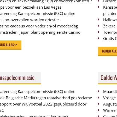
okken en seksverslaving : zijn er overeenkomsten ?
Bizarre
ips voor een bezoek aan Las Vegas
Kanssp
aarverslag Kansspelcommissie (KSC) online
plichte
asino-overvallen worden driester
Hallowe
asino cadeaus voor vader en/of moederdag
Zekere 
mstreden: Japan plant opening eerste Casino
Toerno
Gratis 
KIJK ALLES
BEKIJK AL
nsspelcommissie
GoldenV
aarverslag Kansspelcommissie (KSC) online
Maandto
ok Belgische Media tegen totaalverbod gokreclame
Vroege 
apport over WK voetbal 2022 gepubliceerd door
Augustu
SC
Win een
elgischecasinos.be ontvangt keurmerk
Casino S