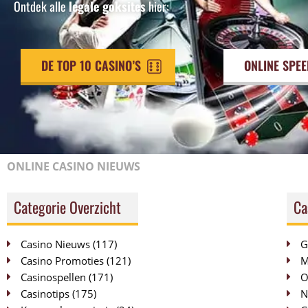
Ontdek alle
legale goksites
hier:
DE TOP 10 CASINO’S
ONLINE SPE
ONLINE CASINO NIEUWS
Categorie Overzicht
Ca
Casino Nieuws
(117)
G
Casino Promoties
(121)
M
Casinospellen
(171)
O
Casinotips
(175)
N