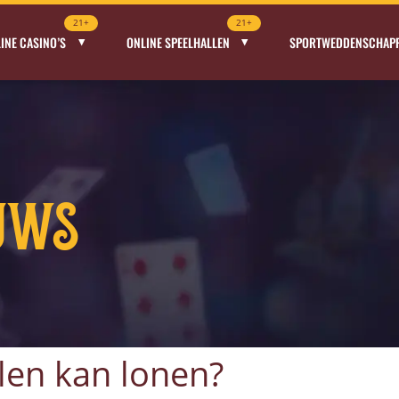
21+
21+
INE CASINO’S
ONLINE SPEELHALLEN
SPORTWEDDENSCHAP
uws
len kan lonen?