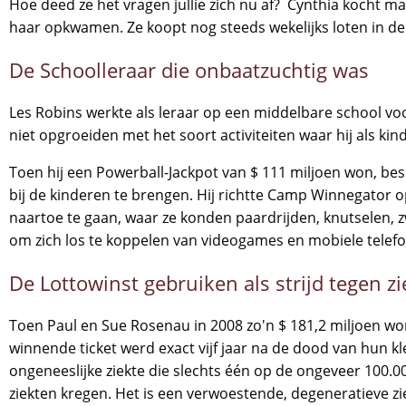
Hoe deed ze het vragen jullie zich nu af? Cynthia kocht 
haar opkwamen. Ze koopt nog steeds wekelijks loten in d
De Schoolleraar die onbaatzuchtig was
Les Robins werkte als leraar op een middelbare school voo
niet opgroeiden met het soort activiteiten waar hij als 
Toen hij een Powerball-Jackpot van $ 111 miljoen won, bes
bij de kinderen te brengen. Hij richtte Camp Winnegator
naartoe te gaan, waar ze konden paardrijden, knutselen,
om zich los te koppelen van videogames en mobiele telef
De Lottowinst gebruiken als strijd tegen zi
Toen Paul en Sue Rosenau in 2008 zo'n $ 181,2 miljoen wo
winnende ticket werd exact vijf jaar na de dood van hun kl
ongeneeslijke ziekte die slechts één op de ongeveer 100.0
ziekten kregen. Het is een verwoestende, degeneratieve zi