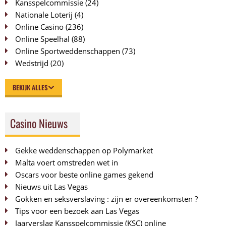
Kansspelcommissie
(24)
Nationale Loterij
(4)
Online Casino
(236)
Online Speelhal
(88)
Online Sportweddenschappen
(73)
Wedstrijd
(20)
BEKIJK ALLES
Casino Nieuws
Gekke weddenschappen op Polymarket
Malta voert omstreden wet in
Oscars voor beste online games gekend
Nieuws uit Las Vegas
Gokken en seksverslaving : zijn er overeenkomsten ?
Tips voor een bezoek aan Las Vegas
Jaarverslag Kansspelcommissie (KSC) online