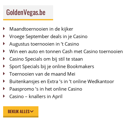
GoldenVegas.be
Maandtoernooien in de kijker
Vroege September deals in je Casino
Augustus toernooien in ’t Casino
Win een auto en tonnen Cash met Casino toernooien
Casino Specials om bij stil te staan
Sport Specials bij je online Bookmakers
Toernooien van de maand Mei
Buitenkansjes en Extra ’s in ’t online Wedkantoor
Paaspromo ’s in het online Casino
Casino – knallers in April
BEKIJK ALLES