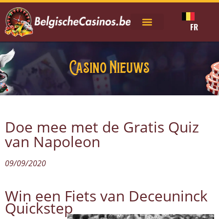
FR
Casino Nieuws
Doe mee met de Gratis Quiz
van Napoleon
09/09/2020
Win een Fiets van Deceuninck
Quickstep