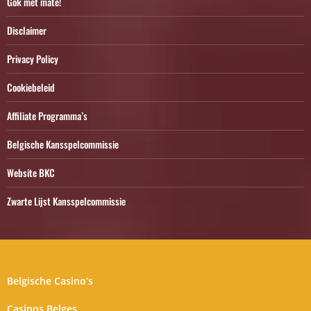
Gok met mate!
Disclaimer
Privacy Policy
Cookiebeleid
Affiliate Programma’s
Belgische Kansspelcommissie
Website BKC
Zwarte Lijst Kansspelcommissie
Belgische Casino’s
Casinos Belges