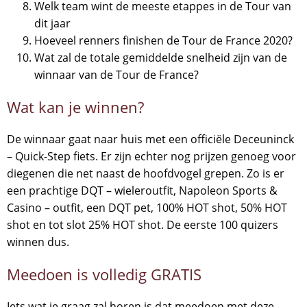
Welk team wint de meeste etappes in de Tour van
dit jaar
Hoeveel renners finishen de Tour de France 2020?
Wat zal de totale gemiddelde snelheid zijn van de
winnaar van de Tour de France?
Wat kan je winnen?
De winnaar gaat naar huis met een officiële Deceuninck
– Quick-Step fiets. Er zijn echter nog prijzen genoeg voor
diegenen die net naast de hoofdvogel grepen. Zo is er
een prachtige DQT – wieleroutfit, Napoleon Sports &
Casino – outfit, een DQT pet, 100% HOT shot, 50% HOT
shot en tot slot 25% HOT shot. De eerste 100 quizers
winnen dus.
Meedoen is volledig GRATIS
Iets wat je graag zal horen is dat meedoen met deze