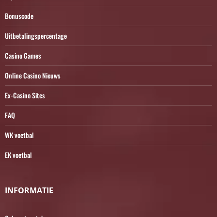
Bonuscode
Uitbetalingspercentage
Casino Games
Online Casino Nieuws
Ex-Casino Sites
FAQ
WK voetbal
EK voetbal
INFORMATIE