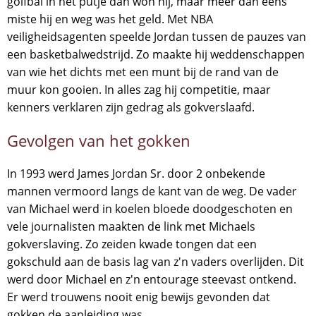
golfbal in het putje dan won hij, maar meer dan eens
miste hij en weg was het geld. Met NBA
veiligheidsagenten speelde Jordan tussen de pauzes van
een basketbalwedstrijd. Zo maakte hij weddenschappen
van wie het dichts met een munt bij de rand van de
muur kon gooien. In alles zag hij competitie, maar
kenners verklaren zijn gedrag als gokverslaafd.
Gevolgen van het gokken
In 1993 werd James Jordan Sr. door 2 onbekende
mannen vermoord langs de kant van de weg. De vader
van Michael werd in koelen bloede doodgeschoten en
vele journalisten maakten de link met Michaels
gokverslaving. Zo zeiden kwade tongen dat een
gokschuld aan de basis lag van z'n vaders overlijden. Dit
werd door Michael en z'n entourage steevast ontkend.
Er werd trouwens nooit enig bewijs gevonden dat
gokken de aanleiding was.