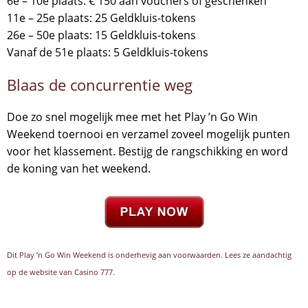
6e – 10e plaats: € 150 aan vouchers of geschenken
11e – 25e plaats: 25 Geldkluis-tokens
26e – 50e plaats: 15 Geldkluis-tokens
Vanaf de 51e plaats: 5 Geldkluis-tokens
Blaas de concurrentie weg
Doe zo snel mogelijk mee met het Play ’n Go Win
Weekend toernooi en verzamel zoveel mogelijk punten
voor het klassement. Bestijg de rangschikking en word
de koning van het weekend.
Dit Play ’n Go Win Weekend is onderhevig aan voorwaarden. Lees ze aandachtig
op de website van Casino 777.