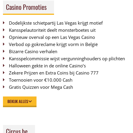
Casino Promoties
Dodelijkste schietpartij Las Vegas krijgt motief
Kansspelautoriteit deelt monsterboetes uit
Opnieuw overval op een Las Vegas Casino
Verbod op gokreclame krijgt vorm in België
Bizarre Casino verhalen
Kansspelcommissie wijst vergunninghouders op plichten
Halloween gekte in de online Casino’s
Zekere Prijzen en Extra Coins bij Casino 777
Toernooien voor €10.000 Cash
Gratis Quizzen voor Mega Cash
BEKIJK ALLES
Circus.be