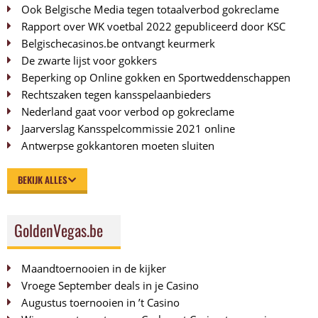
Ook Belgische Media tegen totaalverbod gokreclame
Rapport over WK voetbal 2022 gepubliceerd door KSC
Belgischecasinos.be ontvangt keurmerk
De zwarte lijst voor gokkers
Beperking op Online gokken en Sportweddenschappen
Rechtszaken tegen kansspelaanbieders
Nederland gaat voor verbod op gokreclame
Jaarverslag Kansspelcommissie 2021 online
Antwerpse gokkantoren moeten sluiten
BEKIJK ALLES
GoldenVegas.be
Maandtoernooien in de kijker
Vroege September deals in je Casino
Augustus toernooien in ’t Casino