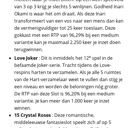
van 3 op 3 krijg je slechts 5 winlijnen. Godheid Inari
Okami is waar het om draait. Als deze Inari
transformeert van een vos naar een mens dan kan
de vermenigvuldiger tot 25 keer toeslaan. Deze
gokkast met een RTP van 96,29% bij een medium
variantie kan je maximaal 2.250 keer je inzet doen
terugwinnen.
e
Love Joker
: Dit is inmiddels het 12
spel in de
befaamde Joker-serie. Tracht tijdens de Love-
respins harten te verzamelen. Als je alle 5 ruimtes
van de Hart-verzamelaar weet te vullen dan stijg je
een niveau en worden de beloningen nóg groter.
De RTP van deze Slot is 96,20% bij een medium
variantie. Je kan meer dan 1.000 keer je inzet
winnen.
15 Crystal Roses
: Deze romantische,
middeleeuwse fantasieslot speelt zich af op 5