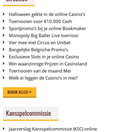
Halloween gekte in de online Casino’s
Toernooien voor €10.000 Cash
Sportpromo’s bij je online Bookmaker
Monopoly Big Baller Live toernooi
Vier mee met Circus en Unibet
Bangelijke Belgische Promo’s
Exclusieve Slots in je online Casino
Win waanzinnige Prijzen in Casinoland
Toernooien van de maand Mei
Welk ei leggen de Casino’s in mei?
BEKIJK ALLES
Kansspelcommissie
Jaarverslag Kansspelcommissie (KSC) online