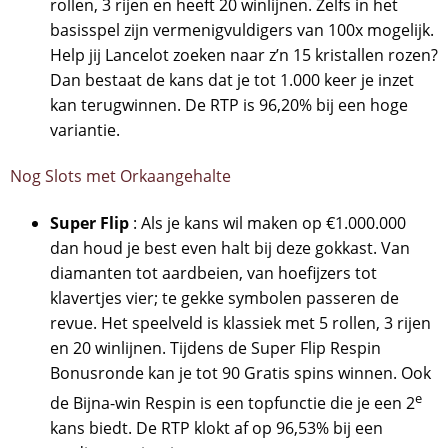
rollen, 3 rijen en heeft 20 winlijnen. Zelfs in het
basisspel zijn vermenigvuldigers van 100x mogelijk.
Help jij Lancelot zoeken naar z’n 15 kristallen rozen?
Dan bestaat de kans dat je tot 1.000 keer je inzet
kan terugwinnen. De RTP is 96,20% bij een hoge
variantie.
Nog Slots met Orkaangehalte
Super Flip
: Als je kans wil maken op €1.000.000
dan houd je best even halt bij deze gokkast. Van
diamanten tot aardbeien, van hoefijzers tot
klavertjes vier; te gekke symbolen passeren de
revue. Het speelveld is klassiek met 5 rollen, 3 rijen
en 20 winlijnen. Tijdens de Super Flip Respin
Bonusronde kan je tot 90 Gratis spins winnen. Ook
e
de Bijna-win Respin is een topfunctie die je een 2
kans biedt. De RTP klokt af op 96,53% bij een