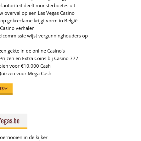
lautoriteit deelt monsterboetes uit
 overval op een Las Vegas Casino
op gokreclame krijgt vorm in België
 Casino verhalen
elcommissie wijst vergunninghouders op
n
en gekte in de online Casino’s
Prijzen en Extra Coins bij Casino 777
oien voor €10.000 Cash
Quizzen voor Mega Cash
LES
egas.be
ernooien in de kijker