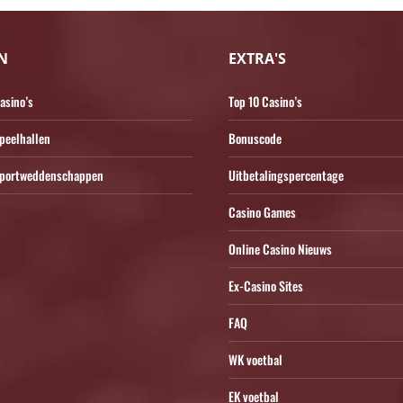
N
EXTRA'S
asino’s
Top 10 Casino’s
peelhallen
Bonuscode
 Sportweddenschappen
Uitbetalingspercentage
Casino Games
Online Casino Nieuws
Ex-Casino Sites
FAQ
WK voetbal
EK voetbal