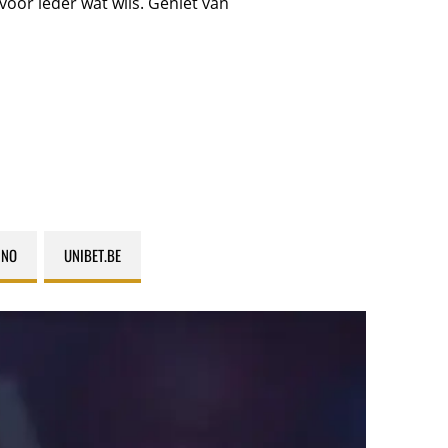
voor ieder wat wils. Geniet van
INO
UNIBET.BE
,