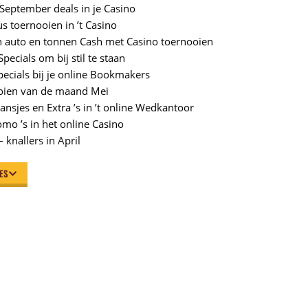
September deals in je Casino
s toernooien in ’t Casino
 auto en tonnen Cash met Casino toernooien
pecials om bij stil te staan
pecials bij je online Bookmakers
oien van de maand Mei
ansjes en Extra ’s in ’t online Wedkantoor
mo ’s in het online Casino
 knallers in April
LES