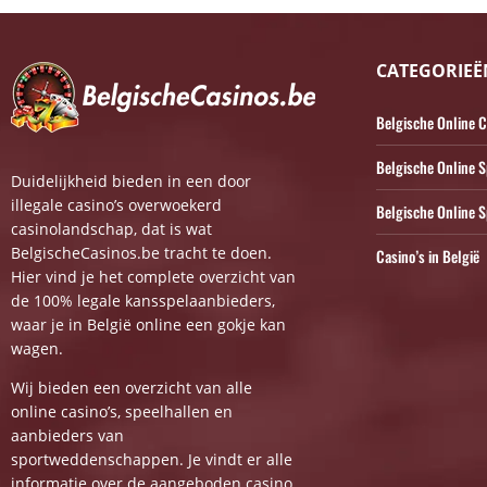
CATEGORIEË
Belgische Online C
Belgische Online S
Duidelijkheid bieden in een door
illegale casino’s overwoekerd
Belgische Online
casinolandschap, dat is wat
BelgischeCasinos.be tracht te doen.
Casino’s in België
Hier vind je het complete overzicht van
de 100% legale kansspelaanbieders,
waar je in België online een gokje kan
wagen.
Wij bieden een overzicht van alle
online casino’s, speelhallen en
aanbieders van
sportweddenschappen. Je vindt er alle
informatie over de aangeboden casino