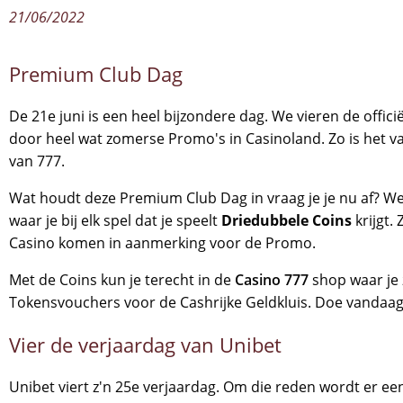
21/06/2022
Premium Club Dag
De 21e juni is een heel bijzondere dag. We vieren de offi
door heel wat zomerse Promo's in Casinoland. Zo is het 
van 777.
Wat houdt deze Premium Club Dag in vraag je je nu af? W
waar je bij elk spel dat je speelt
Driedubbele Coins
krijgt.
Casino komen in aanmerking voor de Promo.
Met de Coins kun je terecht in de
Casino 777
shop waar je 
Tokensvouchers voor de Cashrijke Geldkluis. Doe vandaag
Vier de verjaardag van Unibet
Unibet viert z'n 25e verjaardag. Om die reden wordt er een