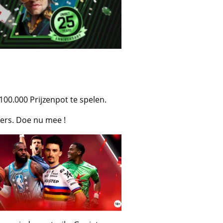
100.000 Prijzenpot te spelen.
lers. Doe nu mee !