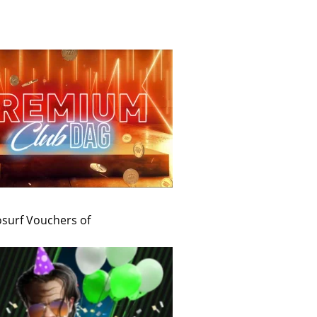
surf Vouchers of