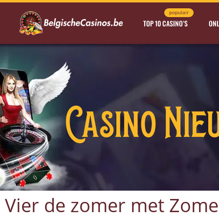
populair
TOP 10 CASINO’S
ONL
Casino Nie
Vier de zomer met Zome